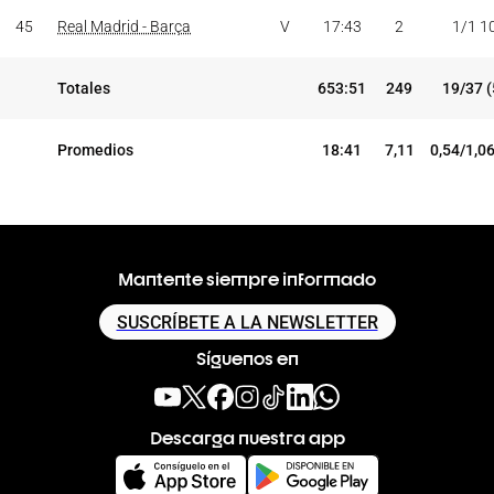
45
Real Madrid - Barça
V
17:43
2
1/1 1
Totales
653:51
249
19/37 
Promedios
18:41
7,11
0,54/1,0
Mantente siempre informado
SUSCRÍBETE A LA NEWSLETTER
Síguenos en
Descarga nuestra app