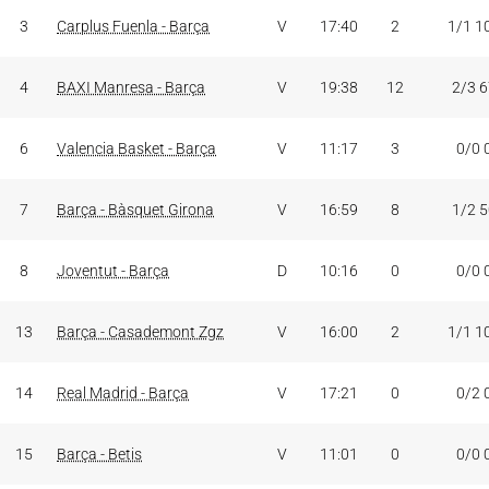
3
Carplus Fuenla - Barça
V
17:40
2
1/1 1
4
BAXI Manresa - Barça
V
19:38
12
2/3 
6
Valencia Basket - Barça
V
11:17
3
0/0 
7
Barça - Bàsquet Girona
V
16:59
8
1/2 
8
Joventut - Barça
D
10:16
0
0/0 
13
Barça - Casademont Zgz
V
16:00
2
1/1 1
14
Real Madrid - Barça
V
17:21
0
0/2 
15
Barça - Betis
V
11:01
0
0/0 