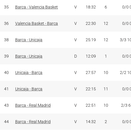
35
Barça - Valencia Basket
V
18:32
6
0/0 
36
Valencia Basket - Barça
V
22:30
12
0/0 
38
Barça - Unicaja
V
25:19
12
3/3 1
39
Barça - Unicaja
D
12:09
1
0/0 
40
Unicaja - Barça
V
27:57
10
2/2 1
41
Unicaja - Barça
V
22:15
11
0/0 
43
Barça - Real Madrid
V
22:51
10
2/3 
44
Barça - Real Madrid
V
14:32
2
0/0 