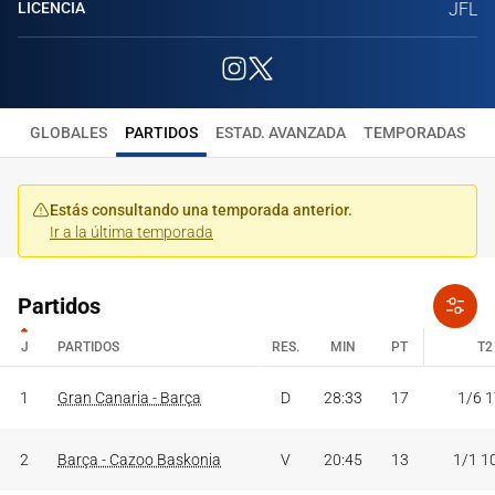
LICENCIA
JFL
GLOBALES
PARTIDOS
ESTAD. AVANZADA
TEMPORADAS
Estás consultando una temporada anterior.
Ir a la última temporada
Partidos
J
PARTIDOS
RES.
MIN
PT
T2
J
PARTIDOS
RES.
MIN
PT
T2
1
Gran Canaria - Barça
D
28:33
17
1/6 
2
Barça - Cazoo Baskonia
V
20:45
13
1/1 1