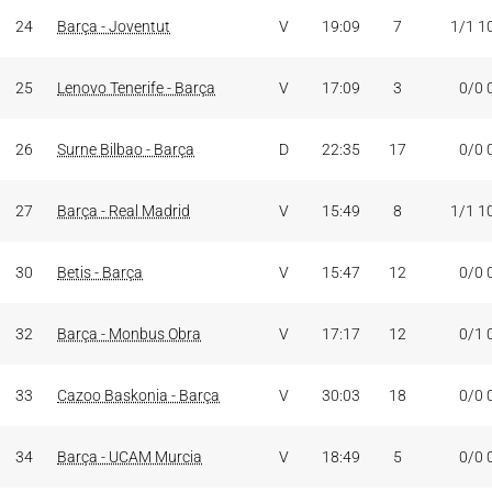
24
Barça - Joventut
V
19:09
7
1/1 1
25
Lenovo Tenerife - Barça
V
17:09
3
0/0 
26
Surne Bilbao - Barça
D
22:35
17
0/0 
27
Barça - Real Madrid
V
15:49
8
1/1 1
30
Betis - Barça
V
15:47
12
0/0 
32
Barça - Monbus Obra
V
17:17
12
0/1 
33
Cazoo Baskonia - Barça
V
30:03
18
0/0 
34
Barça - UCAM Murcia
V
18:49
5
0/0 