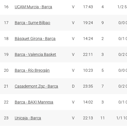
16
UCAM Murcia - Barça
V
17:43
4
1/2 
17
Barça - Surne Bilbao
V
19:24
9
0/0 
18
Bàsquet Girona - Barça
V
14:24
2
0/1 
19
Barça - Valencia Basket
V
22:11
3
0/2 
20
Barça - Río Breogán
V
10:23
5
0/0 
21
Casademont Zgz - Barça
D
23:35
7
0/2 
22
Barça - BAXI Manresa
V
14:02
3
0/1 
23
Unicaja - Barça
V
22:13
11
1/1 1