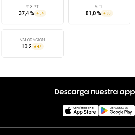
% 3 PT
% TL
37,4 %
81,0 %
#
34
#
30
VALORACIÓN
10,2
#
47
Descarga nuestra app