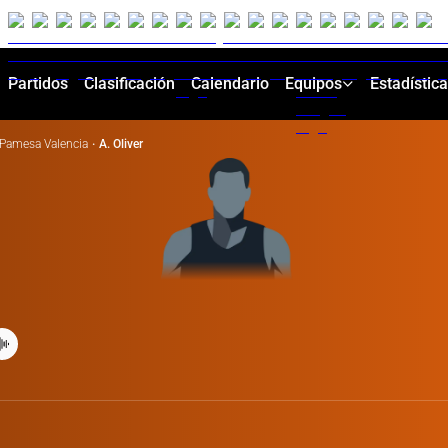
Partidos
Clasificación
Calendario
Equipos
Estadístic
Pamesa Valencia
·
A. Oliver