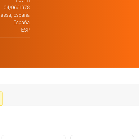
1,87 m
04/06/1978
rassa, España
España
ESP