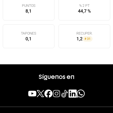
PUNTOS
% 2 PT
8,1
44,7 %
TAPONES
RECUPER.
0,1
1,2
#
31
Síguenos en