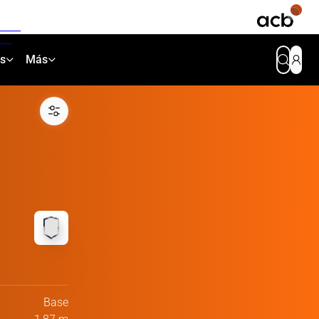
as
Más
Base