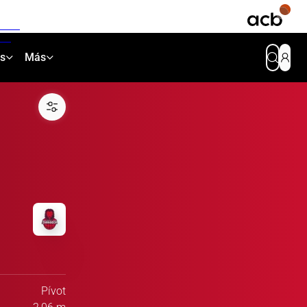
as
Más
Pívot