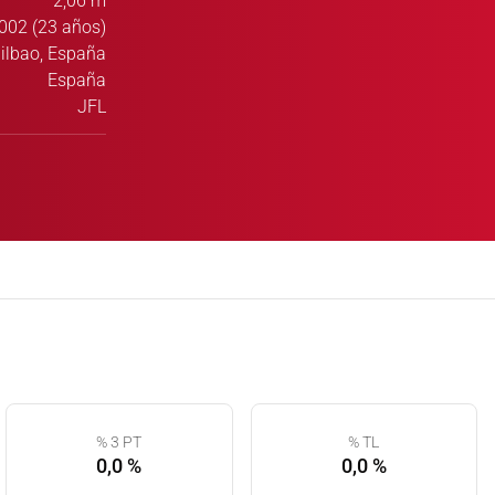
2,06 m
002 (23 años)
ilbao, España
España
JFL
% 3 PT
% TL
0,0 %
0,0 %