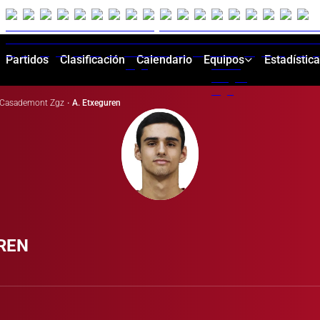
Partidos
Clasificación
Calendario
Equipos
Estadístic
Casademont Zgz
·
A. Etxeguren
REN