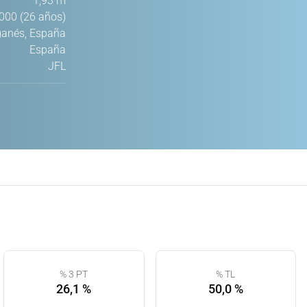
1,93 m
000 (26 años)
ganés, España
España
JFL
% 3 PT
% TL
26,1 %
50,0 %