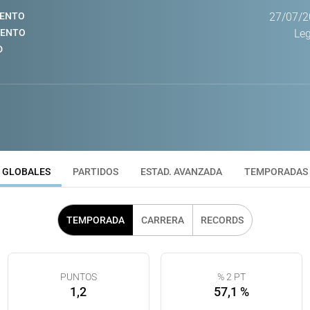
IENTO
27/07/2
IENTO
Le
D
GLOBALES
PARTIDOS
ESTAD. AVANZADA
TEMPORADAS
TEMPORADA
CARRERA
RECORDS
PUNTOS
% 2 PT
1,2
57,1 %