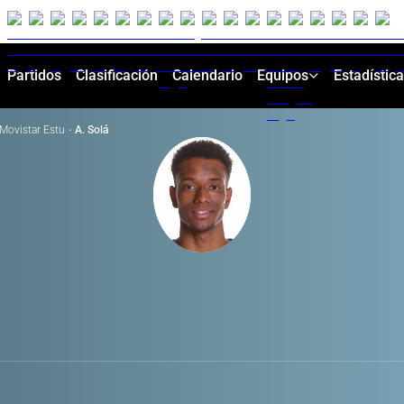
Partidos
Clasificación
Calendario
Equipos
Estadístic
Movistar Estu
·
A. Solá