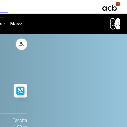
as
Más
Escolta