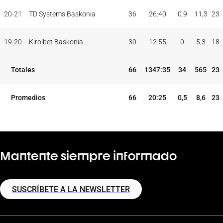
PAR
MIN
PUNTOS
JUG
JUG
TOT
MAX
20-21
TD Systems Baskonia
36
26:40
0.9
11,3
23
TEMP
CLUB
5I
19-20
Kirolbet Baskonia
30
12:55
0
5,3
18
Totales
66
1347:35
34
565
23
Promedios
66
20:25
0,5
8,6
23
Mantente siempre informado
SUSCRÍBETE A LA NEWSLETTER