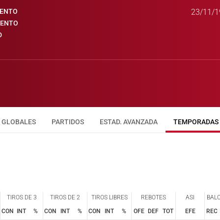
IENTO
23/11/1
IENTO
D
GLOBALES
PARTIDOS
ESTAD. AVANZADA
TEMPORADAS
TIROS DE 3
TIROS DE 2
TIROS LIBRES
REBOTES
ASI
BAL
CON
INT
%
CON
INT
%
CON
INT
%
OFE
DEF
TOT
EFE
REC