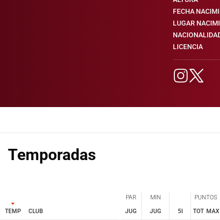
FECHA NACIM
LUGAR NACIM
NACIONALIDA
LICENCIA
Temporadas
PAR
MIN
PUNTOS
TEMP
CLUB
JUG
JUG
5I
TOT
MAX