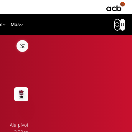
as
Más
Ala-pívot