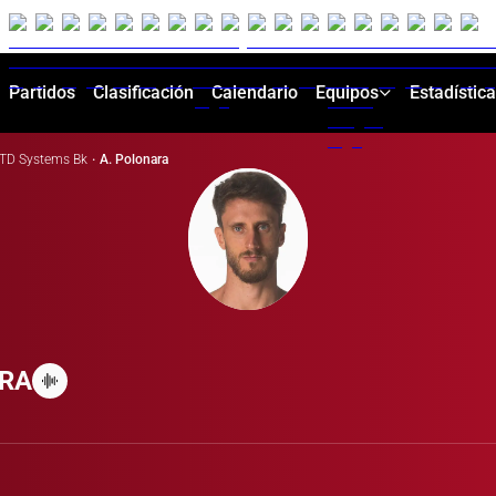
Partidos
Clasificación
Calendario
Equipos
Estadístic
TD Systems Bk
·
A. Polonara
RA