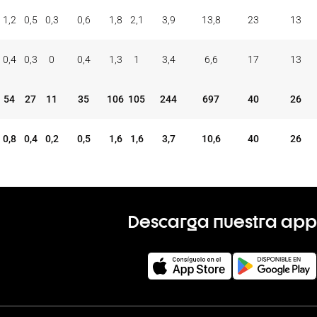
ONES
TAP.
FALTAS
PER
FAV
CON
COM
REC
1,2
0,5
0,3
0,6
1,8
2,1
3,9
13,8
23
13
MAT
+/-
VAL
V
D
0,4
0,3
0
0,4
1,3
1
3,4
6,6
17
13
54
27
11
35
106
105
244
697
40
26
0,8
0,4
0,2
0,5
1,6
1,6
3,7
10,6
40
26
Descarga nuestra app