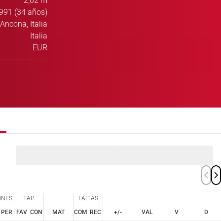
2,02 m
991 (34 años)
Ancona, Italia
Italia
EUR
ONES
TAP.
FALTAS
PER
FAV
CON
MAT
COM
REC
+/-
VAL
V
D