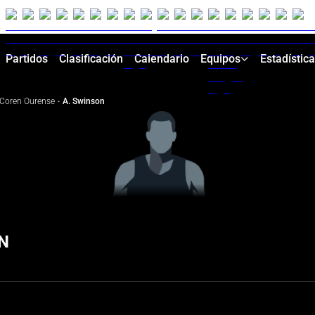
Partidos
Clasificación
Calendario
Equipos
Estadístic
Coren Ourense
·
A. Swinson
N