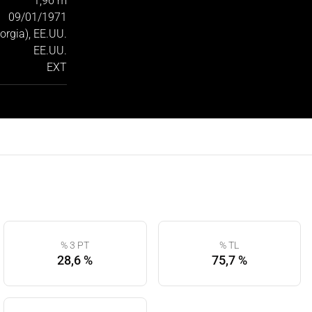
1,96 m
09/01/1971
orgia), EE.UU.
EE.UU.
EXT
% 3 PT
% TL
28,6 %
75,7 %