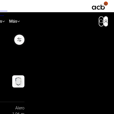
as
Más
Alero