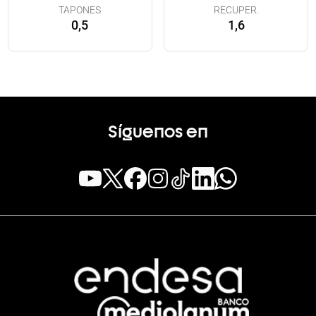
TAPONES
RECUPER.
0,5
1,6
Síguenos en