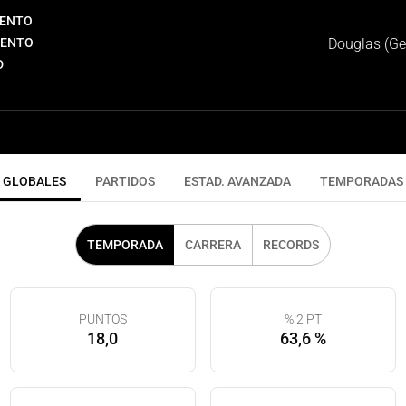
IENTO
IENTO
Douglas (Ge
D
GLOBALES
PARTIDOS
ESTAD. AVANZADA
TEMPORADAS
TEMPORADA
CARRERA
RECORDS
PUNTOS
% 2 PT
18,0
63,6 %