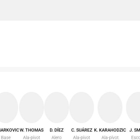
MARKOVIC
W. THOMAS
D. DÍEZ
C. SUÁREZ
K. KARAHODZIC
J. S
Base
Ala-pívot
Alero
Ala-pívot
Ala-pívot
Esco