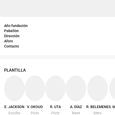
Año fundación
Pabellón
Dirección
Aforo
Contacto
PLANTILLA
E. JACKSON
V. OKOUO
R. UTA
A. DÍAZ
R. BELEMENE
S. 
Escolta
Pívot
Pívot
Base
Alero