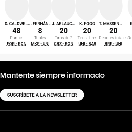
D. CALDWELL
J. FERNÁNDEZ
J. ARLAUCKAS
K. FOGG
T. MASSENBURG
K
48
8
20
20
20
Puntos
Triples
Tiros de 2
Tiros libres
Rebotes totales
Re
FOR - RON
MKF - UNI
CBZ - RON
UNI - BAR
BRE - UNI
Mantente siempre informado
SUSCRÍBETE A LA NEWSLETTER