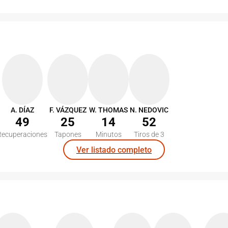
A. DÍAZ
F. VÁZQUEZ
W. THOMAS
N. NEDOVIC
49
25
14
52
Recuperaciones
Tapones
Minutos
Tiros de 3
Ver listado completo