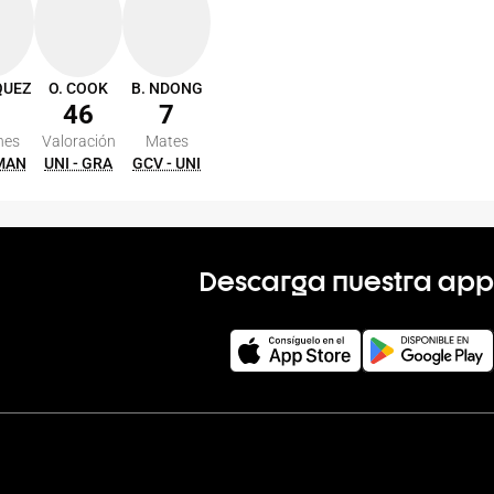
QUEZ
O. COOK
B. NDONG
46
7
nes
Valoración
Mates
 MAN
UNI - GRA
GCV - UNI
Descarga nuestra app