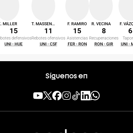
. MILLER
T. MASSENBURG
F. RAMIRO
R. VECINA
F. VÁZ
15
11
15
8
6
botes defensivos
Rebotes ofensivos
Asistencias
Recuperaciones
Tapo
UNI - HUE
UNI - CSF
FER - RON
RON - GIR
UNI -
Síguenos en