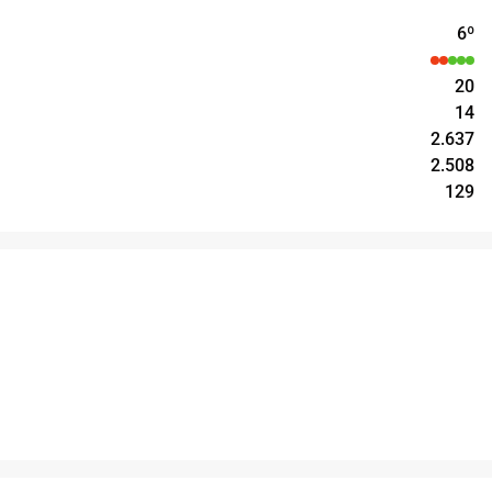
6
º
20
14
2.637
2.508
129