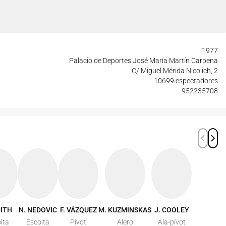
1977
Palacio de Deportes José María Martín Carpena
C/ Miguel Mérida Nicolich, 2
10699 espectadores
952235708
MITH
N. NEDOVIC
F. VÁZQUEZ
M. KUZMINSKAS
J. COOLEY
lta
Escolta
Pívot
Alero
Ala-pívot