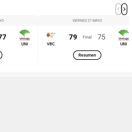
YO
VIERNES 27 MAYO
77
79
75
Final
UNI
VBC
UNI
Resumen