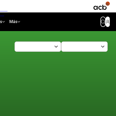
as
Más