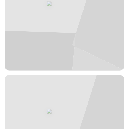
Jaume
Ponsarnau
España
años
55
Entrenador