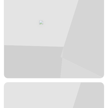
EUR
2,15 m
Tryggvi
32
#
Hlinason
Islandia
años
28
Pívot