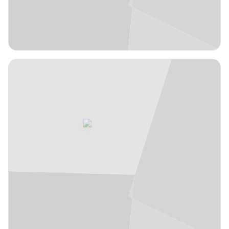
JFL
1,90 m
Melwin
19
#
Pantzar
Suecia
años
26
Base
JFL
2,06 m
Amar
20
#
Sylla
Senegal
años
24
Ala-pívot