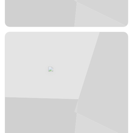
EUR
1,88 m
Harald
3
#
Frey
Noruega
años
29
Base
JFL
1,85 m
Kepa
4
#
de Castro
España
años
22
N/A