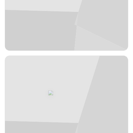
Javi
Salgado
España
años
45
Entrenador Ayudante