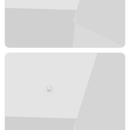
EUR
1,94 m
Margiris
2
#
Normantas
Lituania
años
29
Escolta