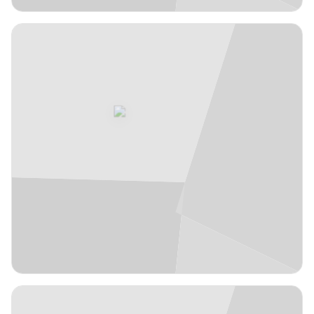
JFL
1,90 m
Bingen
5
#
Errasti
España
años
19
Base