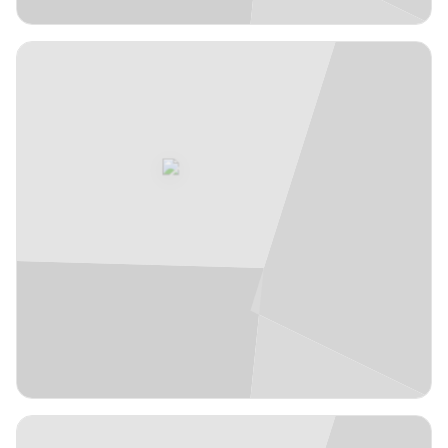
JFL
1,94 m
Aleix
22
#
Font
España
años
28
Escolta