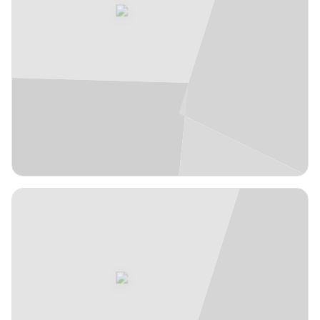
JFL
2,07 m
Bassala
13
#
Bagayoko
Malí
años
19
Pívot