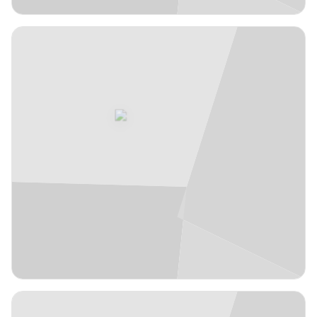
EXT
1,98 m
Darrun
11
#
Hilliard
EE.UU.
años
33
Escolta