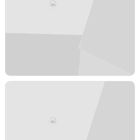
EXT
1,90 m
Justin
7
#
Jaworski
EE.UU.
años
27
Escolta