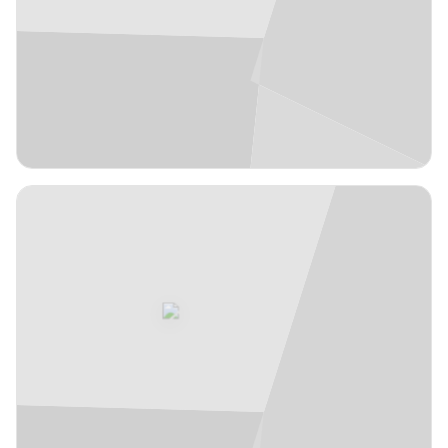
JFL
1,81 m
Aiert
8
#
Velasco
España
años
22
Escolta