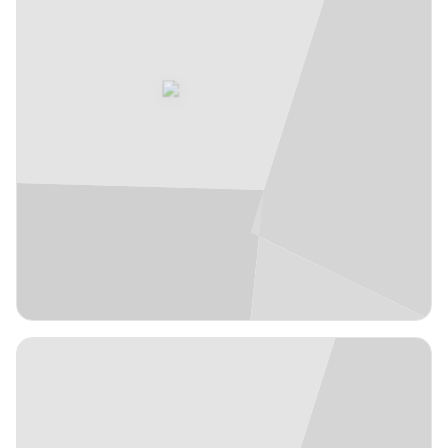
EUR
2,08 m
Aleksandar
12
#
Zecevic
Serbia
años
20
Ala-pívot