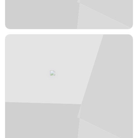
JFL
2,01 m
Urko
9
#
Madariaga
España
años
20
Ala-pívot
EUR
2,06 m
Martin
10
#
Krampelj
Eslovenia
años
31
Ala-pívot