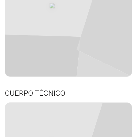
EUR
1,98 m
Stefan
73
#
Lazarevic
Serbia
años
29
Alero
CUERPO TÉCNICO