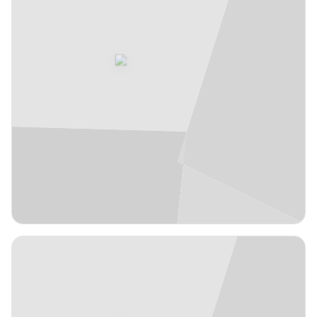
JFL
1,91 m
Aimar
6
#
Mintegui
España
años
18
Alero