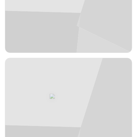
EUR
2,08 m
Luke
18
#
Petrasek
Polonia
años
30
Ala-pívot