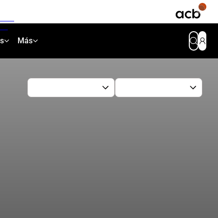
as
Más