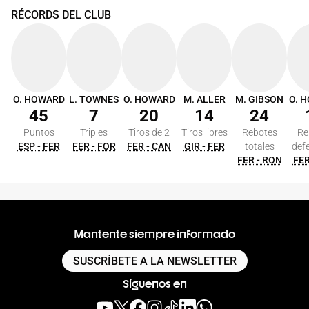
RÉCORDS DEL CLUB
O. HOWARD
L. TOWNES
O. HOWARD
M. ALLER
M. GIBSON
O. 
45
7
20
14
24
Puntos
Triples
Tiros de 2
Tiros libres
Rebotes
Re
ESP - FER
FER - FOR
FER - CAN
GIR - FER
totales
def
FER - RON
FER
Mantente siempre informado
SUSCRÍBETE A LA NEWSLETTER
Síguenos en