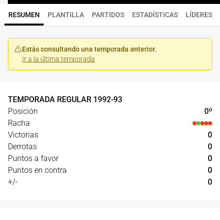
RESUMEN
PLANTILLA
PARTIDOS
ESTADÍSTICAS
LÍDERES
Estás consultando una temporada anterior.
Ir a la última temporada
TEMPORADA REGULAR
1992
-
93
Posición
0
º
Racha
Victorias
0
Derrotas
0
Puntos a favor
0
Puntos en contra
0
+/-
0