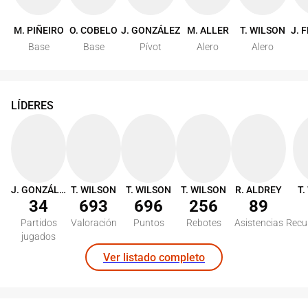
M. PIÑEIRO
O. COBELO
J. GONZÁLEZ
M. ALLER
T. WILSON
J. 
Base
Base
Pívot
Alero
Alero
LÍDERES
J. GONZÁLEZ
T. WILSON
T. WILSON
T. WILSON
R. ALDREY
T.
34
693
696
256
89
Partidos
Valoración
Puntos
Rebotes
Asistencias
Recu
jugados
Ver listado completo