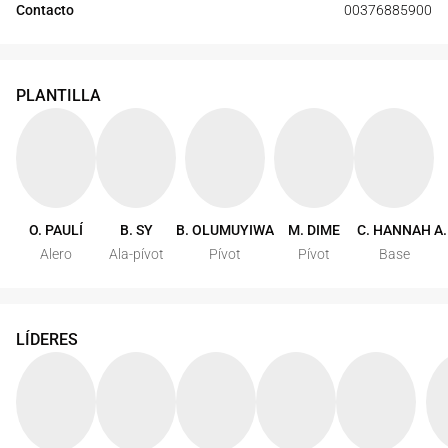
Contacto
00376885900
PLANTILLA
O. PAULÍ
B. SY
B. OLUMUYIWA
M. DIME
C. HANNAH
A
Alero
Ala-pívot
Pívot
Pívot
Base
LÍDERES