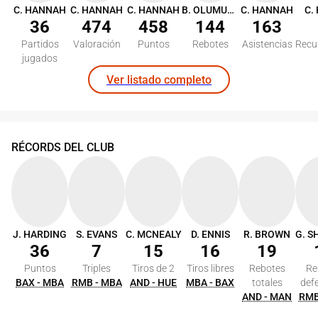
C. HANNAH
C. HANNAH
C. HANNAH
B. OLUMUYIWA
C. HANNAH
C.
36
474
458
144
163
Partidos
Valoración
Puntos
Rebotes
Asistencias
Recu
jugados
Ver listado completo
RÉCORDS DEL CLUB
J. HARDING
S. EVANS
C. MCNEALY
D. ENNIS
R. BROWN
36
7
15
16
19
Puntos
Triples
Tiros de 2
Tiros libres
Rebotes
Re
BAX - MBA
RMB - MBA
AND - HUE
MBA - BAX
totales
def
AND - MAN
RMB