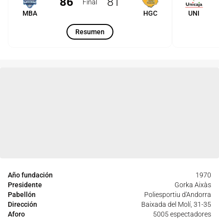
86
81
Final
MBA
HGC
UNI
Resumen
Año fundación
1970
Presidente
Gorka Aixàs
Pabellón
Poliesportiu d'Andorra
Dirección
Baixada del Molí, 31-35
Aforo
5005 espectadores