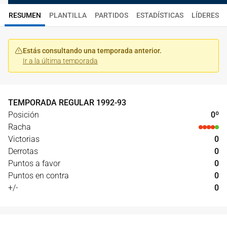
RESUMEN
PLANTILLA
PARTIDOS
ESTADÍSTICAS
LÍDERES
Estás consultando una temporada anterior.
Ir a la última temporada
TEMPORADA REGULAR
1992
-
93
Posición
0
º
Racha
Victorias
0
Derrotas
0
Puntos a favor
0
Puntos en contra
0
+/-
0