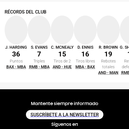
RÉCORDS DEL CLUB
J. HARDING
S. EVANS
C. MCNEALY
D. ENNIS
R. BROWN
36
7
15
16
19
Puntos
Triples
Tiros de 2
Tiros libres
Rebotes
Re
BAX - MBA
RMB - MBA
AND - HUE
MBA - BAX
totales
def
AND - MAN
RMB
Mantente siempre informado
SUSCRÍBETE A LA NEWSLETTER
Síguenos en