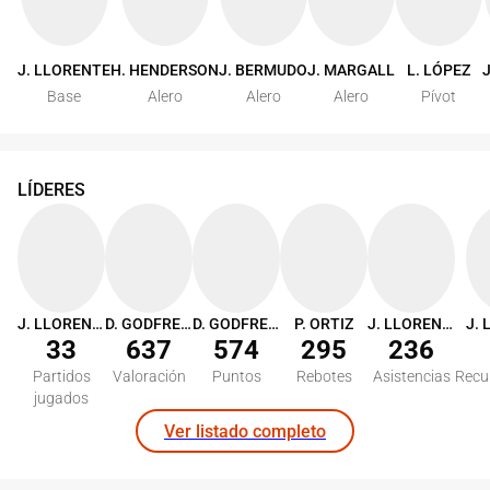
J. LLORENTE
H. HENDERSON
J. BERMUDO
J. MARGALL
L. LÓPEZ
Base
Alero
Alero
Alero
Pívot
LÍDERES
J. LLORENTE
D. GODFREAD
D. GODFREAD
P. ORTIZ
J. LLORENTE
33
637
574
295
236
Partidos
Valoración
Puntos
Rebotes
Asistencias
Recu
jugados
Ver listado completo