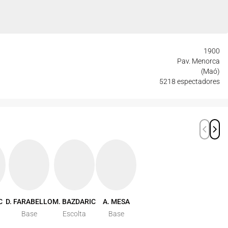
1900
Pav. Menorca
(Maó)
5218 espectadores
C
D. FARABELLO
M. BAZDARIC
A. MESA
Base
Escolta
Base