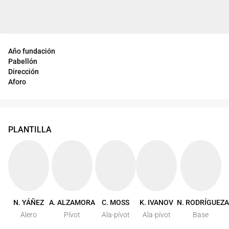
Año fundación
Pabellón
Dirección
Aforo
PLANTILLA
N. YÁÑEZ
A. ALZAMORA
C. MOSS
K. IVANOV
N. RODRÍGUEZ
Alero
Pívot
Ala-pívot
Ala-pívot
Base