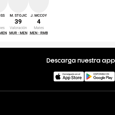
OSS
M. STOJIC
J. MCCOY
39
4
nes
Valoración
Mates
 MEN
MUR - MEN
MEN - RMB
Descarga nuestra app