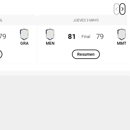
IL
JUEVES 3 MAYO
79
81
79
Final
GRA
MEN
MMT
Resumen