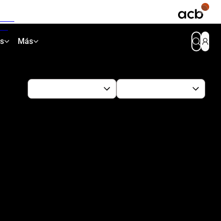
as
Más