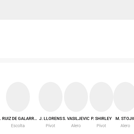
A. RUIZ DE GALARRETA
J. LLORENS
S. VASILJEVIC
P. SHIRLEY
M. STOJI
Escolta
Pívot
Alero
Pívot
Alero