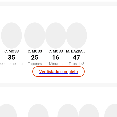
C. MOSS
C. MOSS
C. MOSS
M. BAZDARIC
35
25
16
47
Recuperaciones
Tapones
Minutos
Tiros de 3
Ver listado completo