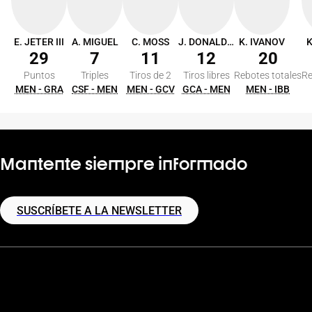
E. JETER III
A. MIGUEL
C. MOSS
J. DONALDSON
K. IVANOV
K
29
7
11
12
20
Puntos
Triples
Tiros de 2
Tiros libres
Rebotes totales
Re
MEN - GRA
CSF - MEN
MEN - GCV
GCA - MEN
MEN - IBB
Mantente siempre informado
SUSCRÍBETE A LA NEWSLETTER