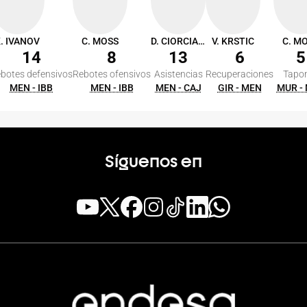
. IVANOV
C. MOSS
D. CIORCIARI
V. KRSTIC
C. M
14
8
13
6
5
botes defensivos
Rebotes ofensivos
Asistencias
Recuperaciones
Tapo
MEN - IBB
MEN - IBB
MEN - CAJ
GIR - MEN
MUR -
Síguenos en