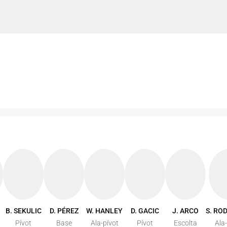
B. SEKULIC
D. PÉREZ
W. HANLEY
D. GACIC
J. ARCO
S. RO
Pívot
Base
Ala-pívot
Pívot
Escolta
Ala