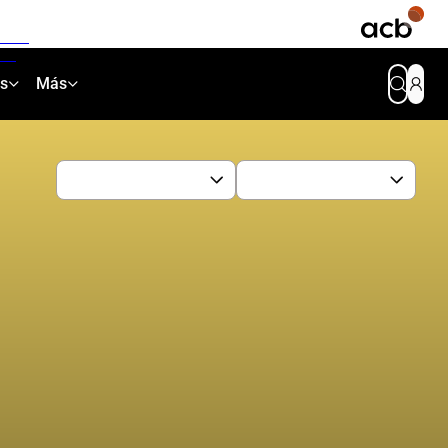
as
Más