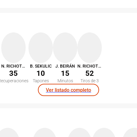
N. RICHOTTI
B. SEKULIC
J. BEIRÁN
N. RICHOTTI
35
10
15
52
Recuperaciones
Tapones
Minutos
Tiros de 3
Ver listado completo