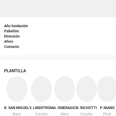
Año fundación
Pabellón
Dirección
Aforo
Contacto
PLANTILLA
R. SAN MIGUEL
V. LINDSTROM
A. OMERAGIC
N. RICHOTTI
P. NIANG
Base
Escolta
Alero
Escolta
Pívot