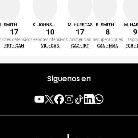
R. SMITH
K. JOHNSON
M. HUERTAS
R. SMITH
M. HA
17
10
17
8
9
botes defensivos
Rebotes ofensivos
Asistencias
Recuperaciones
Tapo
EST - CAN
VIL - CAN
CAZ - IBT
CAN - MAN
FCB -
Síguenos en