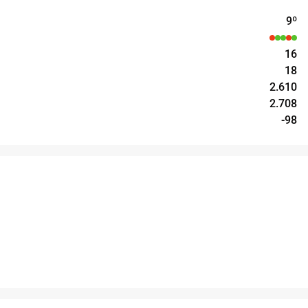
9
º
16
18
2.610
2.708
-98