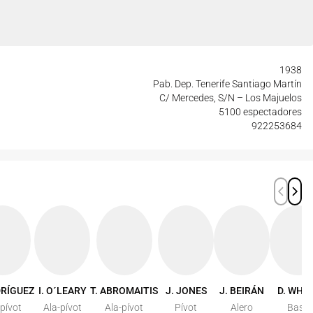
1938
Pab. Dep. Tenerife Santiago Martín
C/ Mercedes, S/N – Los Majuelos
5100 espectadores
922253684
DRÍGUEZ
I. O´LEARY
T. ABROMAITIS
J. JONES
J. BEIRÁN
D. WHIT
-pívot
Ala-pívot
Ala-pívot
Pívot
Alero
Base