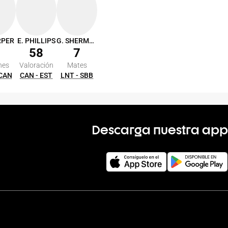
RPER
E. PHILLIPS
G. SHERMADINI
58
7
nes
Valoración
Mates
 CAN
CAN - EST
LNT - SBB
Descarga nuestra app