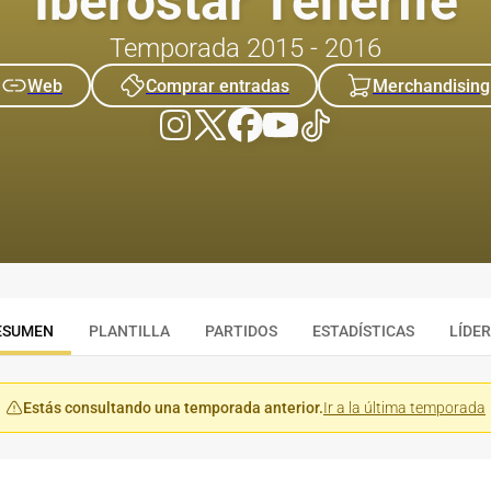
Iberostar Tenerife
Temporada 2015 - 2016
Web
Comprar entradas
Merchandising
ESUMEN
PLANTILLA
PARTIDOS
ESTADÍSTICAS
LÍDE
Estás consultando una temporada anterior.
Ir a la última temporada