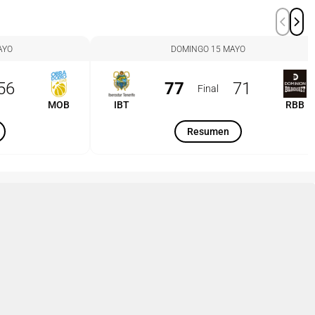
AYO
DOMINGO 15 MAYO
56
77
71
Final
MOB
IBT
RBB
Resumen