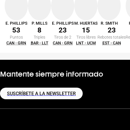
E. PHILLIPS
P. MILLS
E. PHILLIPS
M. HUERTAS
R. SMITH
53
8
23
15
23
Puntos
Triples
Tiros de 2
Tiros libres
Rebotes totales
Re
CAN - GRN
BAR - LLT
CAN - GRN
LNT - UCM
EST - CAN
Mantente siempre informado
SUSCRÍBETE A LA NEWSLETTER