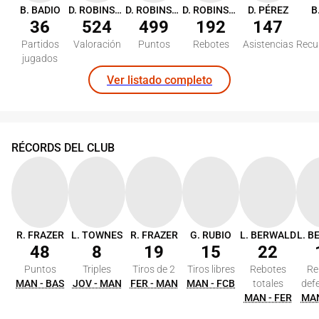
B. BADIO
D. ROBINSON
D. ROBINSON
D. ROBINSON
D. PÉREZ
B
36
524
499
192
147
Partidos
Valoración
Puntos
Rebotes
Asistencias
Recu
jugados
Ver listado completo
RÉCORDS DEL CLUB
R. FRAZER
L. TOWNES
R. FRAZER
G. RUBIO
L. BERWALD
L. 
48
8
19
15
22
Puntos
Triples
Tiros de 2
Tiros libres
Rebotes
Re
MAN - BAS
JOV - MAN
FER - MAN
MAN - FCB
totales
def
MAN - FER
MAN