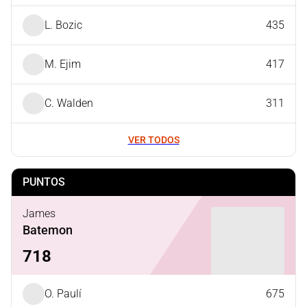
L. Bozic
435
M. Ejim
417
C. Walden
311
VER TODOS
PUNTOS
James
Batemon
718
O. Paulí
675