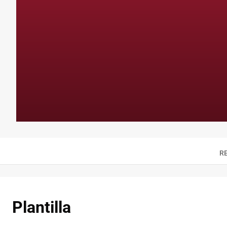
R
Plantilla