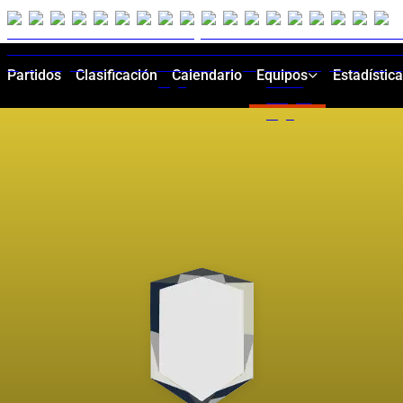
Partidos
Clasificación
Calendario
Equipos
Estadístic