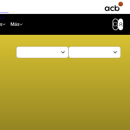
as
Más