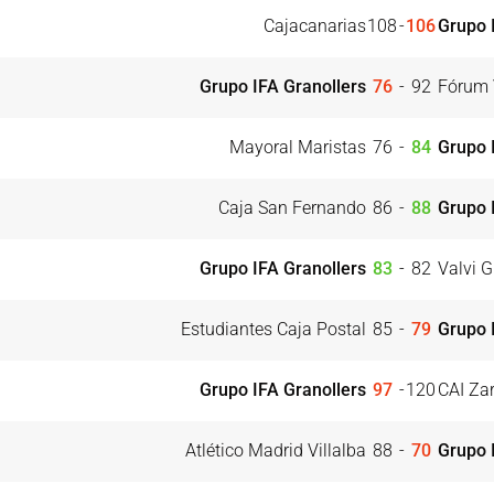
Cajacanarias
108
-
106
Grupo 
Grupo IFA Granollers
76
-
92
Fórum 
Mayoral Maristas
76
-
84
Grupo 
Caja San Fernando
86
-
88
Grupo 
Grupo IFA Granollers
83
-
82
Valvi G
Estudiantes Caja Postal
85
-
79
Grupo 
Grupo IFA Granollers
97
-
120
CAI Za
Atlético Madrid Villalba
88
-
70
Grupo 