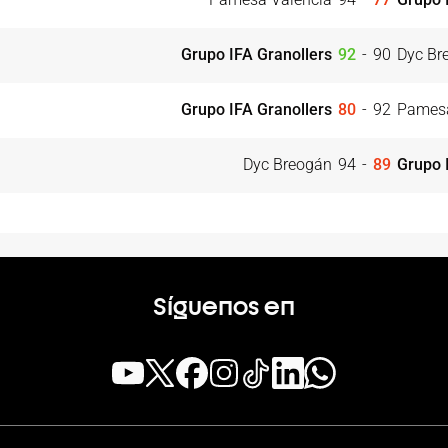
Grupo IFA Granollers
92
-
90
Dyc Br
Grupo IFA Granollers
80
-
92
Pamesa
Dyc Breogán
94
-
89
Grupo 
Síguenos en