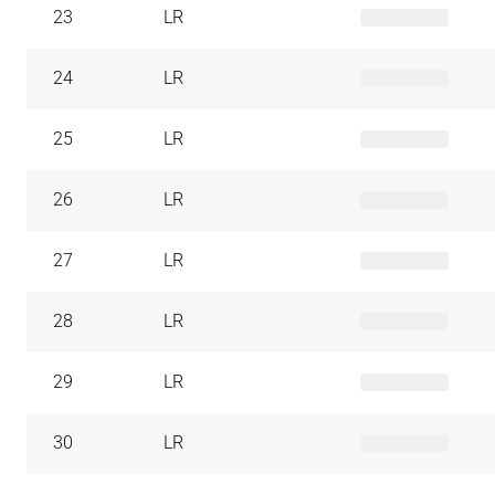
23
LR
24
LR
25
LR
26
LR
27
LR
28
LR
29
LR
30
LR