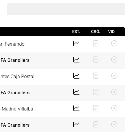
EST.
CRÓ.
VID.
an Fernando
IFA Granollers
ntes Caja Postal
IFA Granollers
o Madrid Villalba
IFA Granollers