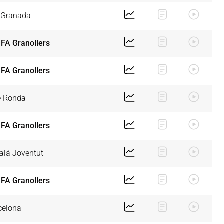
 Granada
IFA Granollers
IFA Granollers
e Ronda
IFA Granollers
alá Joventut
IFA Granollers
celona