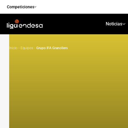
Competiciones
Noticias
Inicio
·
Equipos
·
Grupo IFA Granollers