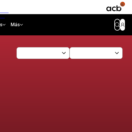
as
Más