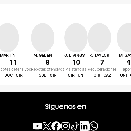
S. MARTÍNEZ
M. GEBEN
O. LIVINGSTON
K. TAYLOR
M. GA
11
8
10
7
4
botes defensivos
Rebotes ofensivos
Asistencias
Recuperaciones
Tapo
DGC - GIR
SBB - GIR
GIR - UNI
GIR - CAZ
UNI -
Síguenos en