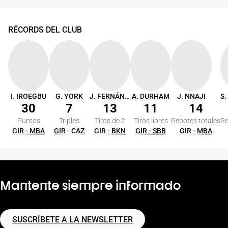
RÉCORDS DEL CLUB
I. IROEGBU
G. YORK
J. FERNÁNDEZ
A. DURHAM
J. NNAJI
30
7
13
11
14
Puntos
Triples
Tiros de 2
Tiros libres
Rebotes totales
Re
GIR - MBA
GIR - CAZ
GIR - BKN
GIR - SBB
GIR - MBA
Mantente siempre informado
SUSCRÍBETE A LA NEWSLETTER