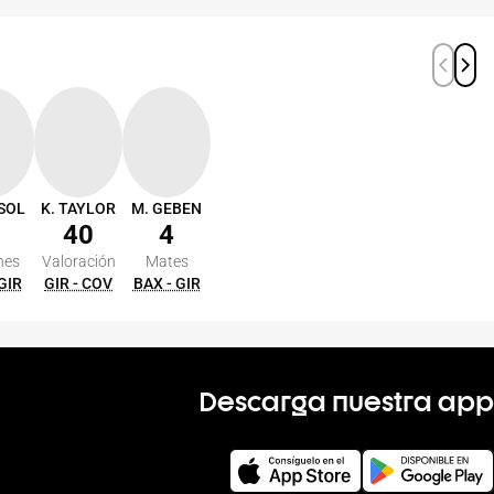
SOL
K. TAYLOR
M. GEBEN
40
4
nes
Valoración
Mates
 GIR
GIR - COV
BAX - GIR
Descarga nuestra app