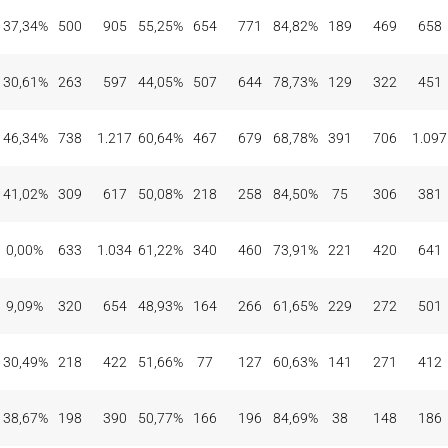
37,34%
500
905
55,25%
654
771
84,82%
189
469
658
30,61%
263
597
44,05%
507
644
78,73%
129
322
451
46,34%
738
1.217
60,64%
467
679
68,78%
391
706
1.097
41,02%
309
617
50,08%
218
258
84,50%
75
306
381
0,00%
633
1.034
61,22%
340
460
73,91%
221
420
641
9,09%
320
654
48,93%
164
266
61,65%
229
272
501
30,49%
218
422
51,66%
77
127
60,63%
141
271
412
38,67%
198
390
50,77%
166
196
84,69%
38
148
186