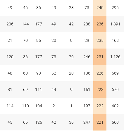
49
46
86
49
23
73
240
296
206
144
177
49
42
288
236
1.891
21
70
85
20
0
29
235
168
120
36
177
73
70
246
231
1.126
48
60
93
52
20
136
226
569
81
69
111
44
9
151
223
670
114
110
104
2
1
197
222
402
45
66
125
42
36
247
221
560