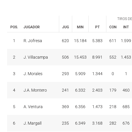
TIROS DE
POS.
JUGADOR
JUG
MIN
PT
CON
INT
TIROS DE
CON
INT
1
R. Jofresa
620
15.184
5.383
611
1.599
POS.
JUGADOR
JUG
MIN
PT
2
J. Villacampa
506
15.453
8.991
552
1.453
3
J. Morales
293
5.909
1.344
0
1
4
J.A. Montero
241
6.332
2.403
179
460
5
A. Ventura
369
6.356
1.473
218
685
6
J. Margall
235
6.349
3.168
282
676