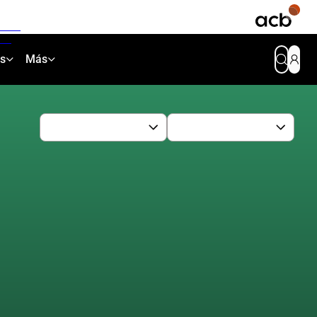
as
Más