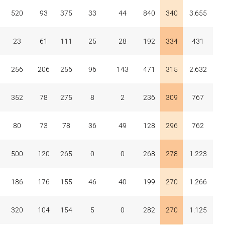
520
93
375
33
44
840
340
3.655
23
61
111
25
28
192
334
431
256
206
256
96
143
471
315
2.632
352
78
275
8
2
236
309
767
80
73
78
36
49
128
296
762
500
120
265
0
0
268
278
1.223
186
176
155
46
40
199
270
1.266
320
104
154
5
0
282
270
1.125