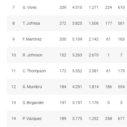
7
G. Vives
209
4.315
1.271
224
610
8
T. Jofresa
272
3.825
1.506
177
561
9
F. Martínez
200
5.109
2.142
61
163
10
R. Johnson
152
5.263
2.670
1
7
11
C. Thompson
172
5.552
2.081
61
173
12
Á. Mumbrú
184
4.291
1.814
186
554
13
S. Birgander
197
3.197
1.176
0
3
14
P. Vázquez
189
3.775
1.252
258
677