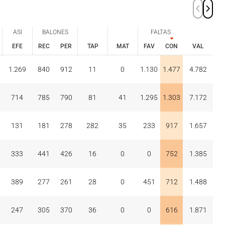
ASI
BALONES
FALTAS
EFE
REC
PER
TAP
MAT
FAV
CON
VAL
ASI
BALONES
FALTAS
EFE
REC
PER
FAV
CON
1.269
840
912
11
0
1.130
1.477
4.782
TAP
MAT
VAL
714
785
790
81
41
1.295
1.303
7.172
131
181
278
282
35
233
917
1.657
333
441
426
16
0
0
752
1.385
389
277
261
28
0
451
712
1.488
247
305
370
36
0
0
616
1.871