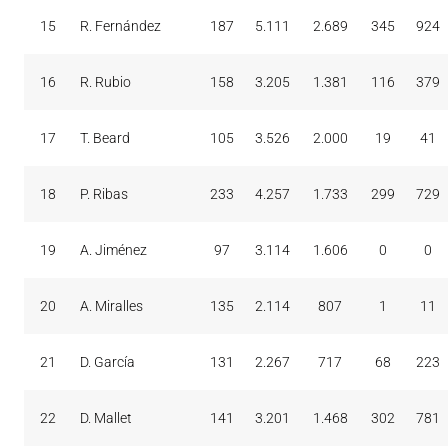
15
R. Fernández
187
5.111
2.689
345
924
16
R. Rubio
158
3.205
1.381
116
379
17
T. Beard
105
3.526
2.000
19
41
18
P. Ribas
233
4.257
1.733
299
729
19
A. Jiménez
97
3.114
1.606
0
0
20
A. Miralles
135
2.114
807
1
11
21
D. García
131
2.267
717
68
223
22
D. Mallet
141
3.201
1.468
302
781