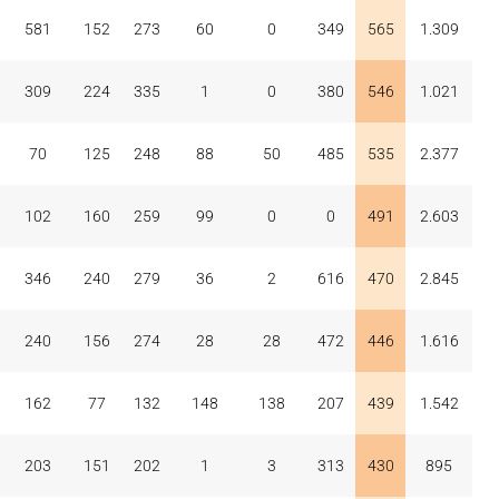
581
152
273
60
0
349
565
1.309
309
224
335
1
0
380
546
1.021
70
125
248
88
50
485
535
2.377
102
160
259
99
0
0
491
2.603
346
240
279
36
2
616
470
2.845
240
156
274
28
28
472
446
1.616
162
77
132
148
138
207
439
1.542
203
151
202
1
3
313
430
895