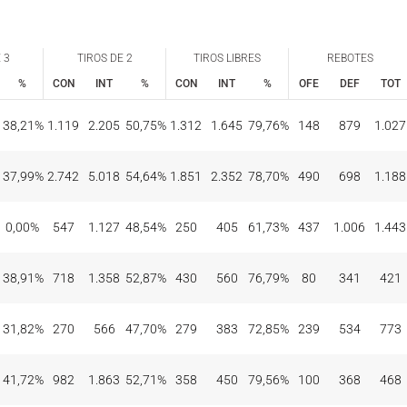
 3
TIROS DE 2
TIROS LIBRES
REBOTES
%
CON
INT
%
CON
INT
%
OFE
DEF
TOT
 3
TIROS DE 2
TIROS LIBRES
REBOTES
%
CON
INT
%
CON
INT
%
OFE
DEF
TOT
38,21%
1.119
2.205
50,75%
1.312
1.645
79,76%
148
879
1.027
37,99%
2.742
5.018
54,64%
1.851
2.352
78,70%
490
698
1.188
0,00%
547
1.127
48,54%
250
405
61,73%
437
1.006
1.443
38,91%
718
1.358
52,87%
430
560
76,79%
80
341
421
31,82%
270
566
47,70%
279
383
72,85%
239
534
773
41,72%
982
1.863
52,71%
358
450
79,56%
100
368
468