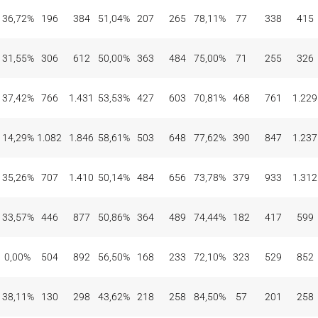
36,72%
196
384
51,04%
207
265
78,11%
77
338
415
31,55%
306
612
50,00%
363
484
75,00%
71
255
326
37,42%
766
1.431
53,53%
427
603
70,81%
468
761
1.229
14,29%
1.082
1.846
58,61%
503
648
77,62%
390
847
1.237
35,26%
707
1.410
50,14%
484
656
73,78%
379
933
1.312
33,57%
446
877
50,86%
364
489
74,44%
182
417
599
0,00%
504
892
56,50%
168
233
72,10%
323
529
852
38,11%
130
298
43,62%
218
258
84,50%
57
201
258