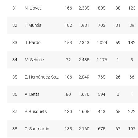
31
N. Llovet
166
2.335
805
38
123
32
F. Murcia
102
1.981
703
31
89
33
J. Pardo
153
2.343
1.024
59
182
34
M. Schultz
72
2.485
1.176
1
3
35
E. Hernández-Sonseca
106
2.049
765
26
66
36
A. Betts
80
1.676
594
0
1
37
P. Busquets
130
1.605
443
65
222
38
C. Sanmartín
133
2.160
675
67
197