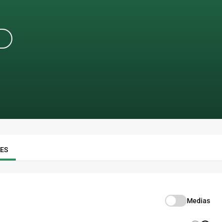
RES
Medias