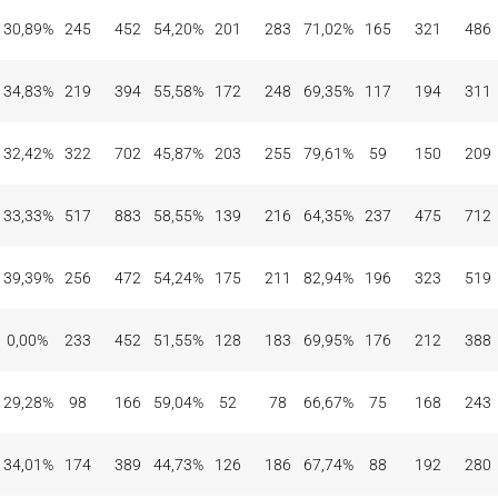
30,89%
245
452
54,20%
201
283
71,02%
165
321
486
34,83%
219
394
55,58%
172
248
69,35%
117
194
311
32,42%
322
702
45,87%
203
255
79,61%
59
150
209
33,33%
517
883
58,55%
139
216
64,35%
237
475
712
39,39%
256
472
54,24%
175
211
82,94%
196
323
519
0,00%
233
452
51,55%
128
183
69,95%
176
212
388
29,28%
98
166
59,04%
52
78
66,67%
75
168
243
34,01%
174
389
44,73%
126
186
67,74%
88
192
280