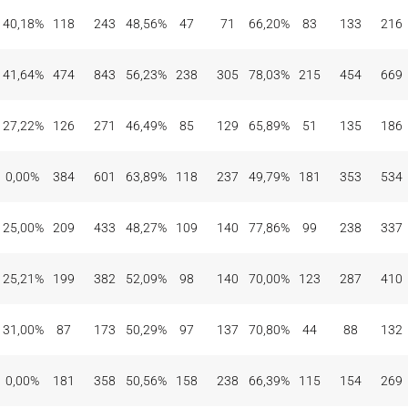
40,18%
118
243
48,56%
47
71
66,20%
83
133
216
41,64%
474
843
56,23%
238
305
78,03%
215
454
669
27,22%
126
271
46,49%
85
129
65,89%
51
135
186
0,00%
384
601
63,89%
118
237
49,79%
181
353
534
25,00%
209
433
48,27%
109
140
77,86%
99
238
337
25,21%
199
382
52,09%
98
140
70,00%
123
287
410
31,00%
87
173
50,29%
97
137
70,80%
44
88
132
0,00%
181
358
50,56%
158
238
66,39%
115
154
269