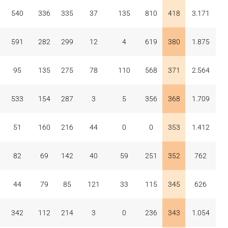
540
336
335
37
135
810
418
3.171
591
282
299
12
4
619
380
1.875
95
135
275
78
110
568
371
2.564
533
154
287
3
5
356
368
1.709
51
160
216
44
0
0
353
1.412
82
69
142
40
59
251
352
762
44
79
85
121
33
115
345
626
342
112
214
3
0
236
343
1.054