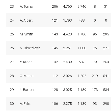
23
A. Tomic
206
4.760
2.746
8
31
24
A. Albert
121
1.793
488
0
0
25
M. Smith
143
4.423
1.786
96
295
26
N. Dimitrijevic
145
2.251
1.000
75
271
27
Y. Kraag
142
2.439
687
79
254
28
C. Marco
112
3.026
1.202
219
541
29
L. Barton
128
3.025
1.189
173
534
30
A. Feliz
106
2.275
1.139
93
290