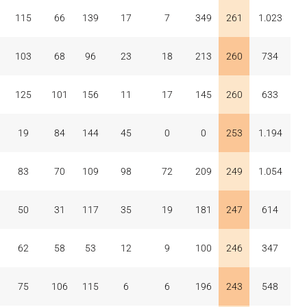
115
66
139
17
7
349
261
1.023
103
68
96
23
18
213
260
734
125
101
156
11
17
145
260
633
19
84
144
45
0
0
253
1.194
83
70
109
98
72
209
249
1.054
50
31
117
35
19
181
247
614
62
58
53
12
9
100
246
347
75
106
115
6
6
196
243
548