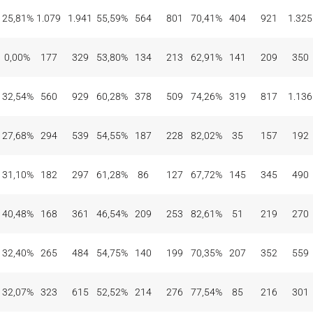
25,81%
1.079
1.941
55,59%
564
801
70,41%
404
921
1.325
0,00%
177
329
53,80%
134
213
62,91%
141
209
350
32,54%
560
929
60,28%
378
509
74,26%
319
817
1.136
27,68%
294
539
54,55%
187
228
82,02%
35
157
192
31,10%
182
297
61,28%
86
127
67,72%
145
345
490
40,48%
168
361
46,54%
209
253
82,61%
51
219
270
32,40%
265
484
54,75%
140
199
70,35%
207
352
559
32,07%
323
615
52,52%
214
276
77,54%
85
216
301