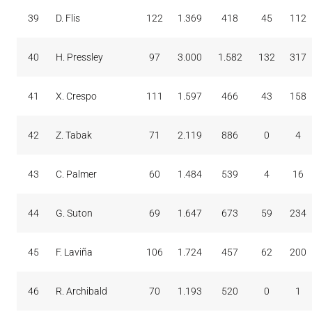
39
D. Flis
122
1.369
418
45
112
40
H. Pressley
97
3.000
1.582
132
317
41
X. Crespo
111
1.597
466
43
158
42
Z. Tabak
71
2.119
886
0
4
43
C. Palmer
60
1.484
539
4
16
44
G. Suton
69
1.647
673
59
234
45
F. Laviña
106
1.724
457
62
200
46
R. Archibald
70
1.193
520
0
1