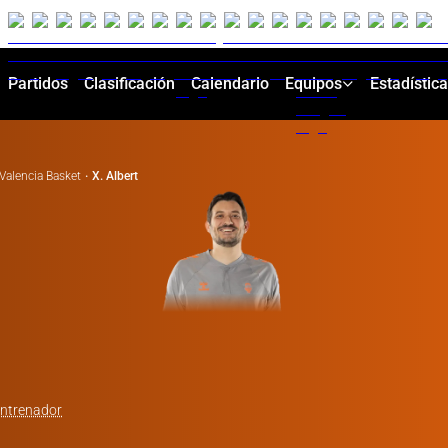
Partidos
Clasificación
Calendario
Equipos
Estadístic
Valencia Basket
·
X. Albert
entrenador