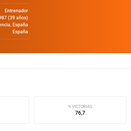
Entrenador
987 (39 años)
encia, España
España
% VICTORIAS
76,7