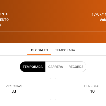
IENTO
17/07/1
IENTO
Val
D
GLOBALES
TEMPORADA
TEMPORADA
CARRERA
RECORDS
VICTORIAS
DERROTAS
33
10