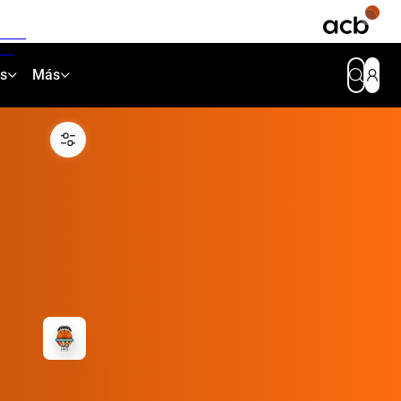
as
Más