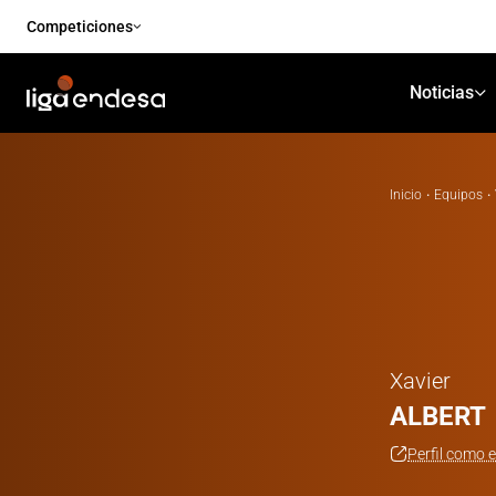
Competiciones
Noticias
Inicio
·
Equipos
·
Xavier
ALBERT
Perfil como 