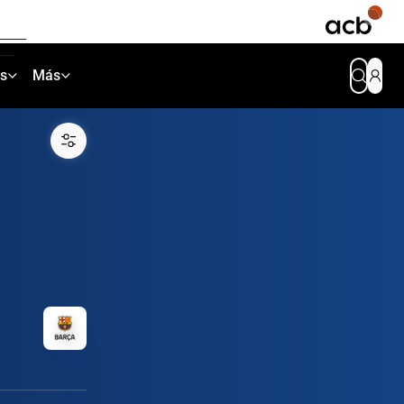
as
Más