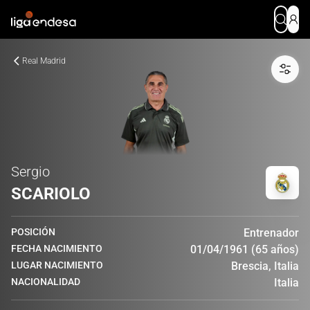
Real Madrid
Sergio
SCARIOLO
POSICIÓN
Entrenador
FECHA NACIMIENTO
01/04/1961 (65 años)
LUGAR NACIMIENTO
Brescia, Italia
NACIONALIDAD
Italia