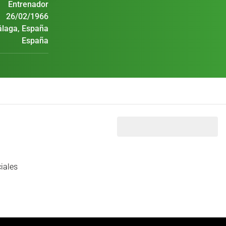
Entrenador
26/02/1966
laga, España
España
iales