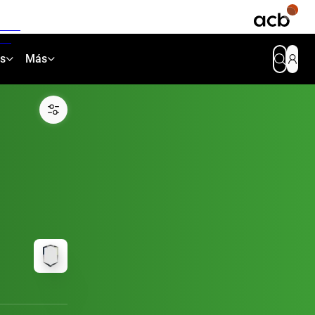
as
Más