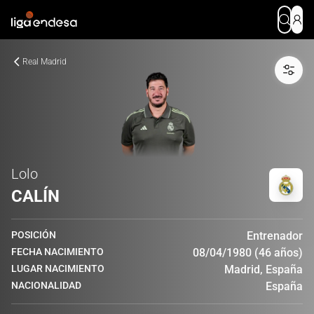
Real Madrid
Lolo
CALÍN
POSICIÓN
Entrenador
FECHA NACIMIENTO
08/04/1980 (46 años)
LUGAR NACIMIENTO
Madrid, España
NACIONALIDAD
España