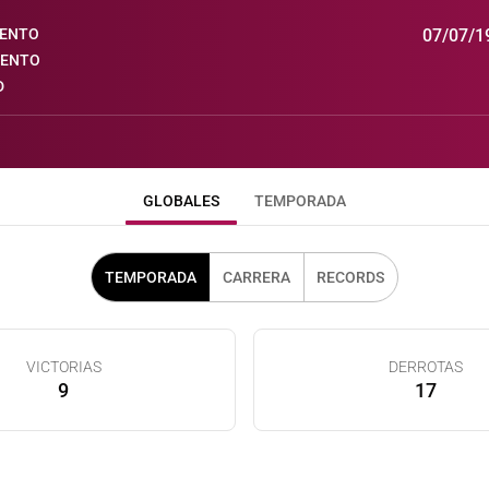
IENTO
07/07/1
IENTO
D
GLOBALES
TEMPORADA
TEMPORADA
CARRERA
RECORDS
VICTORIAS
DERROTAS
9
17