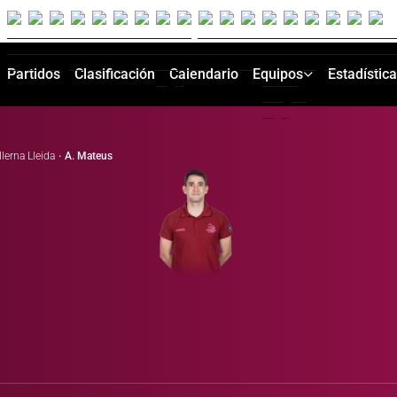
Partidos
Clasificación
Calendario
Equipos
Estadístic
Ilerna Lleida
·
A. Mateus