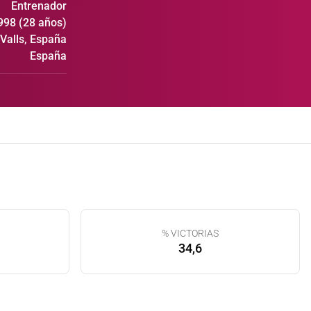
Entrenador
998 (28 años)
Valls, España
España
% VICTORIAS
34,6