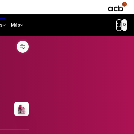
as
Más