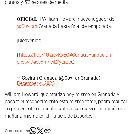
puntos y 5’3 rebotes de media.
𝐎𝐅𝐈𝐂𝐈𝐀𝐋 || William Howard, nuevo jugador del
@Coviran
Granada hasta final de temporada.
¡Bienvenido!
ℹ️
https://t.co/1U2jevKxEG
#ContigoFundación
pic.twitter.com/lwLYy2rBpQ
— Coviran Granada (@CoviranGranada)
December 4, 2025
William Howard, que aterriza hoy mismo en Granada y
pasará el reconocimiento esta misma tarde, podrá realizar
su primer entrenamiento junto a sus nuevos compañeros
mañana mismo en el Palacio de Deportes.
Comparte en