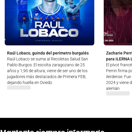
Raúl Lobaco, guinda del perímetro burgalés
Zacharie Perri
Raúl Lobaco se suma al Recoletas Salud San
para iLERNA 
Pablo Burgos. El escolta zaragozano de 25
El pívot franc
años y 1,90 de altura, viene de ser uno de los
Perrin firma 
jugadores más destacados de Primera FEB,
ilerdense. Fu
dejando huella en Oviedo
2024 y viene 
alemán
Mantente siempre informado