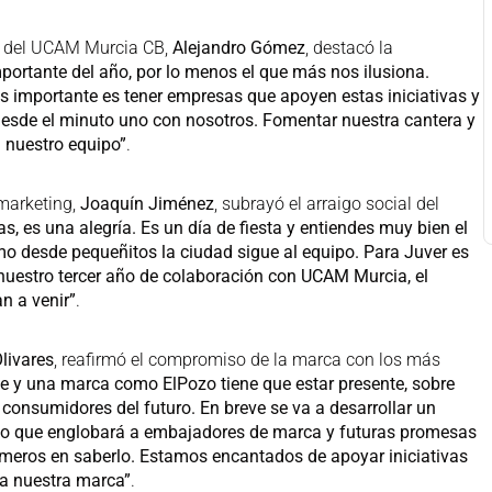
al del UCAM Murcia CB,
Alejandro Gómez
, destacó la
mportante del año, por lo menos el que más nos ilusiona.
ás importante es tener empresas que apoyen estas iniciativas y
esde el minuto uno con nosotros. Fomentar nuestra cantera y
 nuestro equipo”
.
 marketing,
Joaquín Jiménez
, subrayó el arraigo social del
as, es una alegría. Es un día de fiesta y entiendes muy bien el
mo desde pequeñitos la ciudad sigue al equipo. Para Juver es
 nuestro tercer año de colaboración con UCAM Murcia, el
n a venir”
.
livares
, reafirmó el compromiso de la marca con los más
nte y una marca como ElPozo tiene que estar presente, sobre
 consumidores del futuro. En breve se va a desarrollar un
zo que englobará a embajadores de marca y futuras promesas
rimeros en saberlo. Estamos encantados de apoyar iniciativas
ra nuestra marca”
.