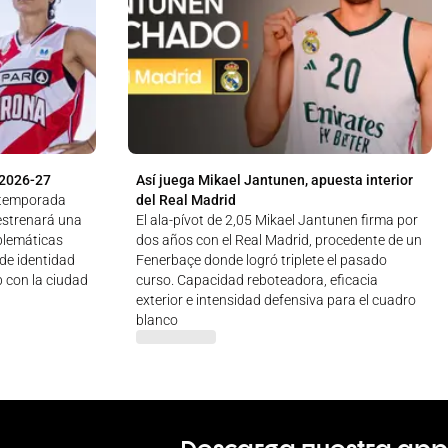
 2026-27
Así juega Mikael Jantunen, apuesta interior
a temporada
del Real Madrid
estrenará una
El ala-pívot de 2,05 Mikael Jantunen firma por
blemáticas
dos años con el Real Madrid, procedente de un
 de identidad
Fenerbaçe donde logró triplete el pasado
b con la ciudad
curso. Capacidad reboteadora, eficacia
exterior e intensidad defensiva para el cuadro
blanco
Descarga nuestra app