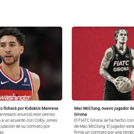
o fichará por Kids&Us Manresa
Mac McClung, nuevo jugador de
anresano anunció este viernes
Girona
o a un acuerdo con Colby Jones
El FIATC Girona se ha hecho con 
culación de su contrato por
de Mac McClung. El jugador est
as
firma un contrato por una temp