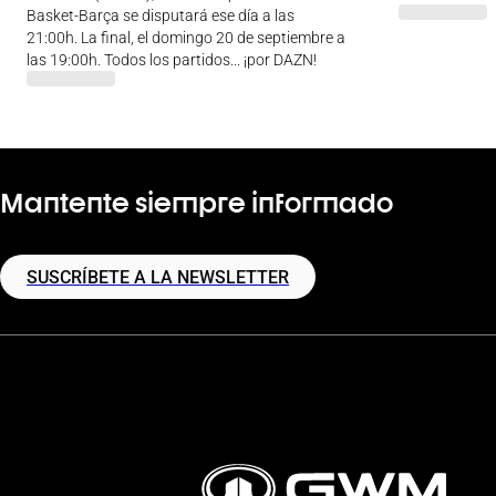
Basket-Barça se disputará ese día a las
21:00h. La final, el domingo 20 de septiembre a
las 19:00h. Todos los partidos... ¡por DAZN!
Mantente siempre informado
SUSCRÍBETE A LA NEWSLETTER