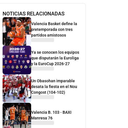
NOTICIAS RELACIONADAS
Valencia Basket define la
pretemporada con tres
partidos amistosos
Ya se conocen los equipos
que disputarán la Euroliga
y la EuroCup 2026-27
Un Obasohan imparable
desata la fiesta en el Nou
Congost (104-102)
Valencia B. 103 - BAXI
Manresa 76