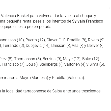
 Valencia Basket para volver a dar la vuelta al choque y
 una pequeña renta, pese a los intentos de
Sylvain Francisco
u equipo en esta pretemporada.
nnsson (10), Puerto (12), Claver (11), Pradilla (8), Rivero (9) -
errando (3), Dubljevic (14), Bressan (-), Vila (-) y Bellver (-).
rez (8), Thomasson (8), Berzins (9), Maye (12), Bako (12) -
 Francisco (7), Jou (-), Steinbergs (-), Valtonen (4) y Sima (5).
liminaron a Maye (Manresa) y Pradilla (Valencia).
 la localidad tarraconense de Salou ante unos trescientos