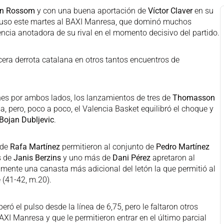
n Rossom
y con una buena aportación de
Víctor Claver
en su
mpuso este martes al BAXI Manresa, que dominó muchos
ncia anotadora de su rival en el momento decisivo del partido.
rcera derrota catalana en otros tantos encuentros de
s por ambos lados, los lanzamientos de tres de
Thomasson
, pero, poco a poco, el Valencia Basket equilibró el choque y
Bojan Dubljevic
.
 de
Rafa Martínez
permitieron al conjunto de
Pedro Martínez
s de
Janis Berzins
y uno más de
Dani Pérez
apretaron al
lmente una canasta más adicional del letón la que permitió al
 (41-42, m.20).
eró el pulso desde la línea de 6,75, pero le faltaron otros
XI Manresa y que le permitieron entrar en el último parcial