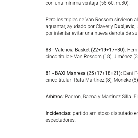
con una mínima ventaja (58-60, m.30).
Pero los triples de Van Rossom sirvieron al
aguantar, ayudado por Claver y
Dubljevic
,
por intentar evitar una nueva derrota de s
88 - Valencia Basket (22+19+17+30):
Herma
cinco titular- Van Rossom (18), Jiménez (3), F
81 - BAXI Manresa (25+17+18+21):
Dani Pé
cinco titular- Rafa Martínez (8), Moneke (8),
Árbitros:
Padrón, Baena y Martínez Silla. E
Incidencias:
partido amistoso disputado en
espectadores.