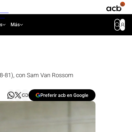
as
Más
 (88-81), con Sam Van Rossom
Preferir acb en Google