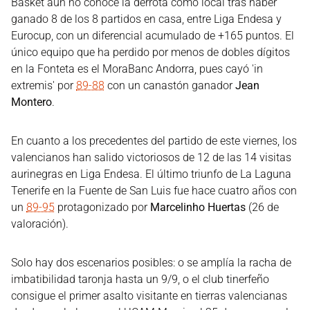
Basket aún no conoce la derrota como local tras haber
ganado 8 de los 8 partidos en casa, entre Liga Endesa y
Eurocup, con un diferencial acumulado de +165 puntos. El
único equipo que ha perdido por menos de dobles dígitos
en la Fonteta es el MoraBanc Andorra, pues cayó 'in
extremis' por
89-88
con un canastón ganador
Jean
Montero
.
En cuanto a los precedentes del partido de este viernes, los
valencianos han salido victoriosos de 12 de las 14 visitas
aurinegras en Liga Endesa. El último triunfo de La Laguna
Tenerife en la Fuente de San Luis fue hace cuatro años con
un
89-95
protagonizado por
Marcelinho Huertas
(26 de
valoración).
Solo hay dos escenarios posibles: o se amplía la racha de
imbatibilidad taronja hasta un 9/9, o el club tinerfeño
consigue el primer asalto visitante en tierras valencianas