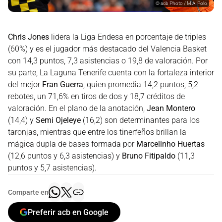
©
acb Photo / M.A. Polo
Chris Jones
lidera la Liga Endesa en porcentaje de triples
(60%) y es el jugador más destacado del Valencia Basket
con 14,3 puntos, 7,3 asistencias o 19,8 de valoración. Por
su parte, La Laguna Tenerife cuenta con la fortaleza interior
del mejor
Fran Guerra
, quien promedia 14,2 puntos, 5,2
rebotes, un 71,6% en tiros de dos y 18,7 créditos de
valoración. En el plano de la anotación,
Jean Montero
(14,4) y
Semi Ojeleye
(16,2) son determinantes para los
taronjas, mientras que entre los tinerfeños brillan la
mágica dupla de bases formada por
Marcelinho Huertas
(12,6 puntos y 6,3 asistencias) y
Bruno Fitipaldo
(11,3
puntos y 5,7 asistencias).
Comparte en
Preferir acb en Google