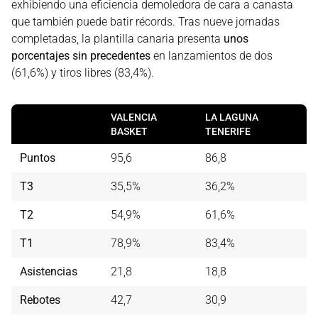
exhibiendo una eficiencia demoledora de cara a canasta
que también puede batir récords. Tras nueve jornadas
completadas, la plantilla canaria presenta
unos
porcentajes sin precedentes
en lanzamientos de dos
(61,6%) y tiros libres (83,4%).
VALENCIA
LA LAGUNA
BASKET
TENERIFE
Puntos
95,6
86,8
T3
35,5%
36,2%
T2
54,9%
61,6%
T1
78,9%
83,4%
Asistencias
21,8
18,8
Rebotes
42,7
30,9