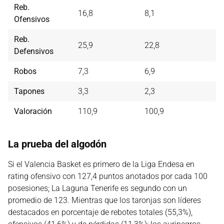
Reb.
16,8
8,1
Ofensivos
Reb.
25,9
22,8
Defensivos
Robos
7,3
6,9
Tapones
3,3
2,3
Valoración
110,9
100,9
La prueba del algodón
Si el Valencia Basket es primero de la Liga Endesa en
rating ofensivo con 127,4 puntos anotados por cada 100
posesiones; La Laguna Tenerife es segundo con un
promedio de 123. Mientras que los taronjas son líderes
destacados en porcentaje de rebotes totales (55,3%),