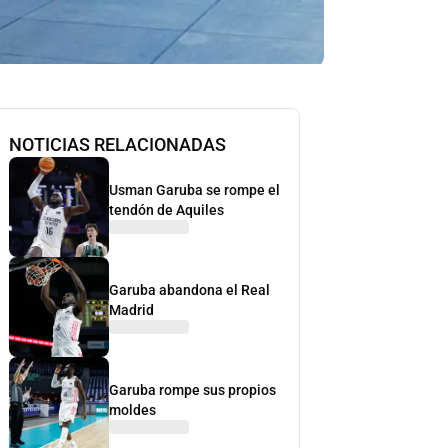
NOTICIAS RELACIONADAS
Usman Garuba se rompe el
tendón de Aquiles
Garuba abandona el Real
Madrid
Garuba rompe sus propios
moldes