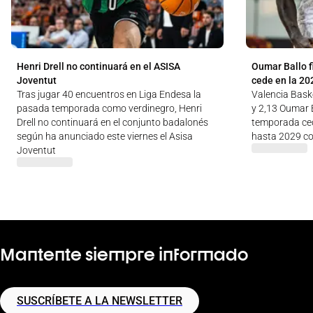
Henri Drell no continuará en el ASISA
Oumar Ballo f
Joventut
cede en la 20
Tras jugar 40 encuentros en Liga Endesa la
Valencia Baske
pasada temporada como verdinegro, Henri
y 2,13 Oumar B
Drell no continuará en el conjunto badalonés
temporada ced
según ha anunciado este viernes el Asisa
hasta 2029 co
Joventut
Mantente siempre informado
SUSCRÍBETE A LA NEWSLETTER