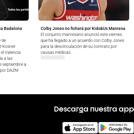
sa Badalona
Colby Jones no fichará por Kids&Us Manresa
El conjunto manresano anunció este viernes
9 de
que ha llegado a un acuerdo con Colby Jones
ut-Kosner
para la desvinculación de su contrato por
 el Valencia
causas médicas
a a las
de septiembre a
 ¡por DAZN!
Descarga nuestra app