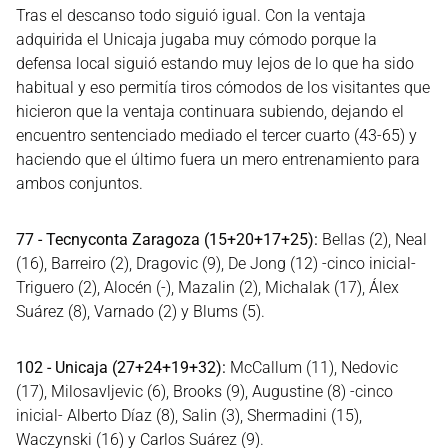
Tras el descanso todo siguió igual. Con la ventaja
adquirida el Unicaja jugaba muy cómodo porque la
defensa local siguió estando muy lejos de lo que ha sido
habitual y eso permitía tiros cómodos de los visitantes que
hicieron que la ventaja continuara subiendo, dejando el
encuentro sentenciado mediado el tercer cuarto (43-65) y
haciendo que el último fuera un mero entrenamiento para
ambos conjuntos.
77 - Tecnyconta Zaragoza (15+20+17+25):
Bellas (2), Neal
(16), Barreiro (2), Dragovic (9), De Jong (12) -cinco inicial-
Triguero (2), Alocén (-), Mazalin (2), Michalak (17), Álex
Suárez (8), Varnado (2) y Blums (5).
102 - Unicaja (27+24+19+32):
McCallum (11), Nedovic
(17), Milosavljevic (6), Brooks (9), Augustine (8) -cinco
inicial- Alberto Díaz (8), Salin (3), Shermadini (15),
Waczynski (16) y Carlos Suárez (9).