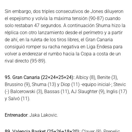
Sin embargo, dos triples consecutivos de Jones diluyeron
el espejismo y volvía la máxima tensión (90-87) cuando
solo restaban 47 segundos. A continuación Shurna hizo la
réplica con otro lanzamiento desde el perímetro y a partir
de ahí, en la ruleta de los tiros libres, el Gran Canaria
consiguió romper su racha negativa en Liga Endesa para
volver a enderezar el rumbo hacia la Copa a costa de un
rival directo (95-89).
95. Gran Canaria (22+24+25+24):
Albicy (8), Benite (3),
Brussino (9), Shurna (13) y Diop (11) -equipo inicial-; Stevic
(-) Balcerowski (3), Bassas (11), AJ Slaughter (9), Inglis (17)
y Salvó (11).
Entrenador
: Jaka Lakovic.
89. Valencia Basket (25+26+18+20):
Claver (8), Prepelic