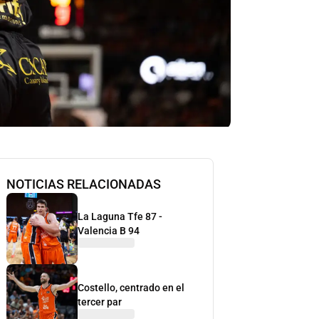
NOTICIAS RELACIONADAS
La Laguna Tfe 87 -
Valencia B 94
Costello, centrado en el
tercer par