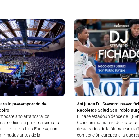
para la pretemporada del
Así juega DJ Steward, nuevo fic
doiro
Recoletas Salud San Pablo Bur
ompostelano arrancará los
El base estadounidense de 1,88m
tos médicos la próxima semana
Coliseum como uno de los juga
el inicio de la Liga Endesa, con
destacados de la última campañ
nfirmadas antes de la
competición europea a la que re