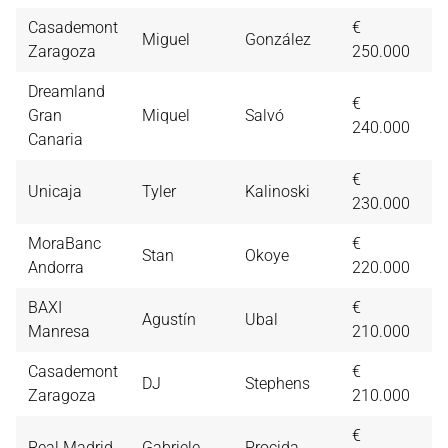
Casademont
€
Miguel
González
5,
Zaragoza
250.000
Dreamland
€
Gran
Miquel
Salvó
5,
240.000
Canaria
€
Unicaja
Tyler
Kalinoski
5,
230.000
MoraBanc
€
Stan
Okoye
5,
Andorra
220.000
BAXI
€
Agustín
Ubal
4,
Manresa
210.000
Casademont
€
DJ
Stephens
4,
Zaragoza
210.000
€
Real Madrid
Gabriele
Procida
4,