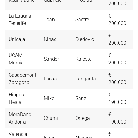
200.000
La Laguna
€
Joan
Sastre
4,
Tenerife
200.000
€
Unicaja
Nihad
Djedovic
4,
200.000
UCAM
€
Sander
Raieste
4,
Murcia
200.000
Casademont
€
Lucas
Langarita
4,
Zaragoza
200.000
Hiopos
€
Mikel
Sanz
4,
Lleida
190.000
MoraBanc
€
Chumi
Ortega
4,
Andorra
190.000
Valencia
€
Isaac
Nogués
4,