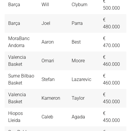
€
Barça
Will
Clyburn
1
500.000
€
Barça
Joel
Parra
1
480.000
MoraBanc
€
Aaron
Best
1
Andorra
470.000
Valencia
€
Omari
Moore
1
Basket
460.000
Surne Bilbao
€
Stefan
Lazarevic
1
Basket
460.000
Valencia
€
Kameron
Taylor
1
Basket
450.000
Hiopos
€
Caleb
Agada
1
Lleida
450.000