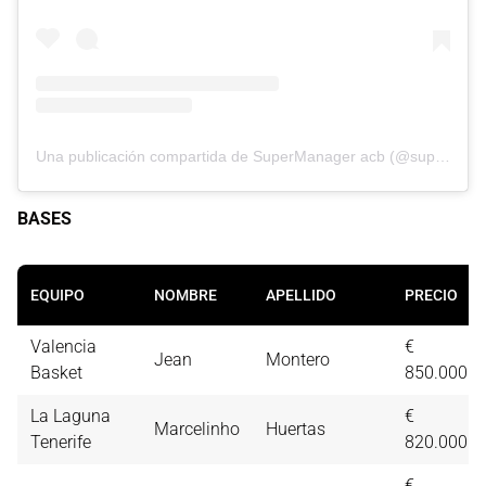
Una publicación compartida de SuperManager acb (@supermanageracb)
BASES
EQUIPO
NOMBRE
APELLIDO
PRECIO
Valencia
€
Jean
Montero
Basket
850.000
La Laguna
€
Marcelinho
Huertas
Tenerife
820.000
€