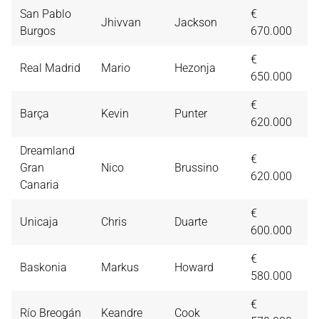
San Pablo
€
Jhivvan
Jackson
1
Burgos
670.000
€
Real Madrid
Mario
Hezonja
1
650.000
€
Barça
Kevin
Punter
1
620.000
Dreamland
€
Gran
Nico
Brussino
1
620.000
Canaria
€
Unicaja
Chris
Duarte
1
600.000
€
Baskonia
Markus
Howard
1
580.000
€
Río Breogán
Keandre
Cook
1