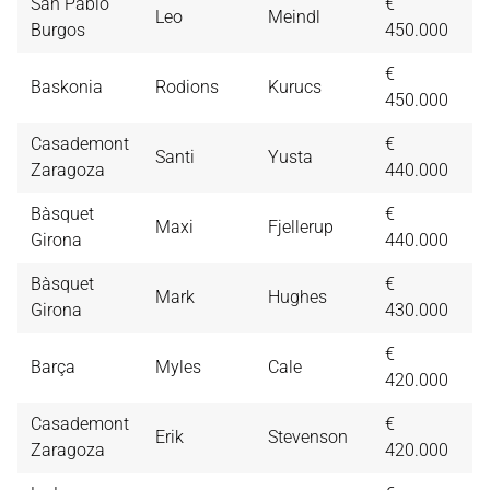
San Pablo
€
Leo
Meindl
1
Burgos
450.000
€
Baskonia
Rodions
Kurucs
1
450.000
Casademont
€
Santi
Yusta
1
Zaragoza
440.000
Bàsquet
€
Maxi
Fjellerup
1
Girona
440.000
Bàsquet
€
Mark
Hughes
9,
Girona
430.000
€
Barça
Myles
Cale
9,
420.000
Casademont
€
Erik
Stevenson
9,
Zaragoza
420.000