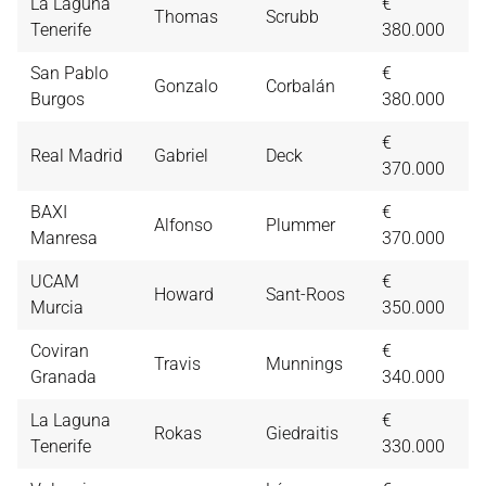
La Laguna
€
Thomas
Scrubb
8,
Tenerife
380.000
San Pablo
€
Gonzalo
Corbalán
8,
Burgos
380.000
€
Real Madrid
Gabriel
Deck
8,
370.000
BAXI
€
Alfonso
Plummer
8,
Manresa
370.000
UCAM
€
Howard
Sant-Roos
8,
Murcia
350.000
Coviran
€
Travis
Munnings
7,
Granada
340.000
La Laguna
€
Rokas
Giedraitis
7,
Tenerife
330.000