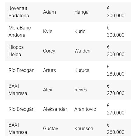
Joventut
€
Adam
Hanga
6,
Badalona
300.000
MoraBanc
€
Kyle
Kuric
6,
Andorra
300.000
Hiopos
€
Corey
Walden
6,
Lleida
300.000
€
Río Breogán
Arturs
Kurucs
6,
280.000
BAXI
€
Álex
Reyes
6,
Manresa
270.000
€
Río Breogán
Aleksandar
Aranitovic
6,
270.000
BAXI
€
Gustav
Knudsen
6,
Manresa
260.000