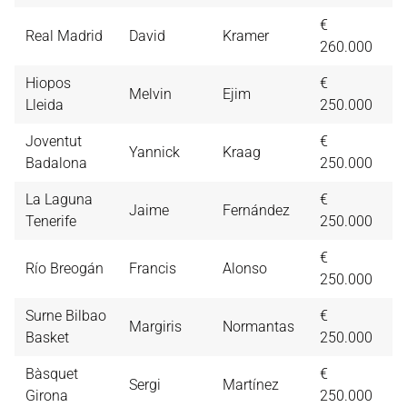
€
Real Madrid
David
Kramer
6,
260.000
Hiopos
€
Melvin
Ejim
5,
Lleida
250.000
Joventut
€
Yannick
Kraag
5,
Badalona
250.000
La Laguna
€
Jaime
Fernández
5,
Tenerife
250.000
€
Río Breogán
Francis
Alonso
5,
250.000
Surne Bilbao
€
Margiris
Normantas
5,
Basket
250.000
Bàsquet
€
Sergi
Martínez
5,
Girona
250.000