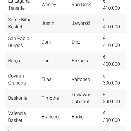
La Laguna
€
Wesley
Van Beck
9,
Tenerife
410.000
Surne Bilbao
€
Justin
Jaworski
9,
Basket
410.000
San Pablo
€
Dani
Díez
9,
Burgos
410.000
€
Barça
Darío
Brizuela
9,
400.000
Coviran
€
Elias
Valtonen
9,
Granada
390.000
Luwawu-
€
Baskonia
Timothe
9,
Cabarrot
390.000
Valencia
€
Brancou
Badio
8,
Basket
380.000