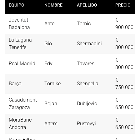
EQUIPO
NOMBRE
APELLIDO
PRECIO
Joventut
€
Ante
Tomic
Badalona
900.000
La Laguna
€
Gio
Shermadini
Tenerife
800.000
€
Real Madrid
Edy
Tavares
800.000
€
Barça
Tornike
Shengelia
750.000
Casademont
€
Bojan
Dubljevic
Zaragoza
650.000
MoraBanc
€
Artem
Pustovyi
Andorra
650.000
Surne Bilbao
€