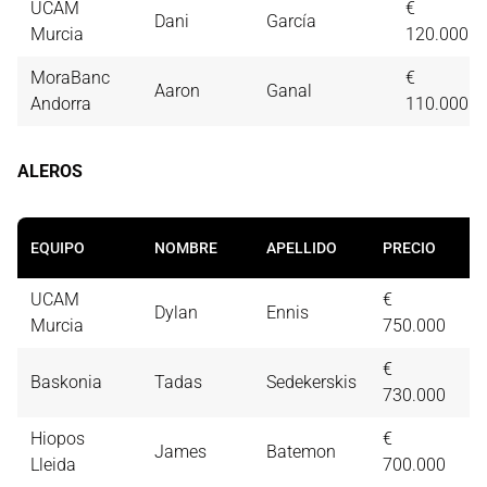
UCAM
€
Dani
García
Murcia
120.000
MoraBanc
€
Aaron
Ganal
Andorra
110.000
ALEROS
S
EQUIPO
NOMBRE
APELLIDO
PRECIO
1
UCAM
€
Dylan
Ennis
1
Murcia
750.000
€
Baskonia
Tadas
Sedekerskis
1
730.000
Hiopos
€
James
Batemon
1
Lleida
700.000