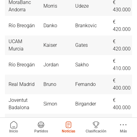
MoraBanc
€
Morris
Udeze
Andorra
430.000
€
Río Breogán
Danko
Brankovic
420.000
UCAM
€
Kaiser
Gates
Murcia
420.000
€
Río Breogán
Jordan
Sakho
410.000
€
Real Madrid
Bruno
Fernando
400.000
Joventut
€
Simon
Birgander
Badalona
400.000
€
Río Breogán
Dario
Drenzjak
400.000
Inicio
Partidos
Noticias
Clasificación
Más