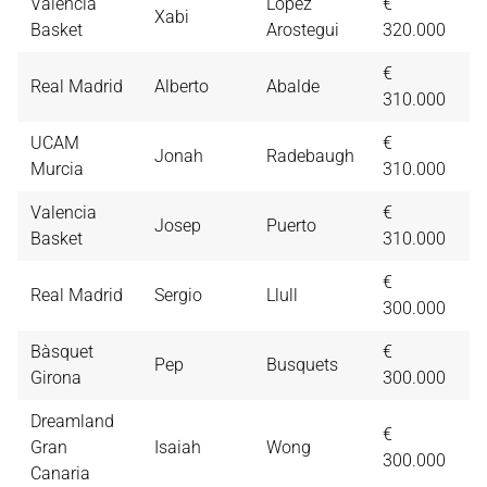
Valencia
López
€
Xabi
7,
Basket
Arostegui
320.000
€
Real Madrid
Alberto
Abalde
7,
310.000
UCAM
€
Jonah
Radebaugh
7,
Murcia
310.000
Valencia
€
Josep
Puerto
7,
Basket
310.000
€
Real Madrid
Sergio
Llull
6,
300.000
Bàsquet
€
Pep
Busquets
6,
Girona
300.000
Dreamland
€
Gran
Isaiah
Wong
6,
300.000
Canaria