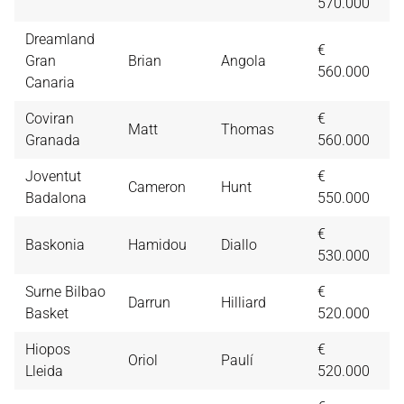
570.000
Dreamland
€
Gran
Brian
Angola
1
560.000
Canaria
Coviran
€
Matt
Thomas
1
Granada
560.000
Joventut
€
Cameron
Hunt
1
Badalona
550.000
€
Baskonia
Hamidou
Diallo
1
530.000
Surne Bilbao
€
Darrun
Hilliard
1
Basket
520.000
Hiopos
€
Oriol
Paulí
1
Lleida
520.000