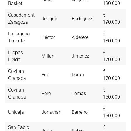
Basket
190.000
Casademont
€
Joaquín
Rodríguez
4,
Zaragoza
190.000
La Laguna
€
Héctor
Alderete
4,
Tenerife
180.000
Hiopos
€
Millan
Jiménez
3,
Lleida
170.000
Coviran
€
Edu
Durán
3,
Granada
170.000
Coviran
€
Pere
Tomàs
3,
Granada
150.000
€
Unicaja
Jonathan
Barreiro
3,
150.000
San Pablo
€
Juan
Rubio
3,