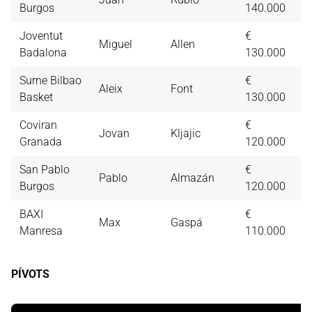
Burgos
140.000
Joventut
€
Miguel
Allen
3,
Badalona
130.000
Surne Bilbao
€
Aleix
Font
3,
Basket
130.000
Coviran
€
Jovan
Kljajic
2,
Granada
120.000
San Pablo
€
Pablo
Almazán
2,
Burgos
120.000
BAXI
€
Max
Gaspá
2,
Manresa
110.000
PÍVOTS