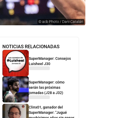
©
acb Photo / Dani Catalán
NOTICIAS RELACIONADAS
SuperManager: Consejos
Luisheel J30
SuperManager: cómo
serán las próximas
jornadas (J28 a J32)
Clinx01, ganador del
SuperManager: "Jugué
muchísimos años sin ganar