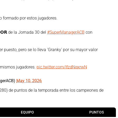
vo formado por estos jugadores.
𝗗𝗢𝗥 de la Jornada 30 del
#SuperManagerACB
con
 puesto, pero se lo lleva 'Granky' por su mayor valor
s mismos jugadores.
pic.twitter.com/IfzdNqxrwN
agerACB)
May 10, 2026
(280) de puntos de la temporada entre los campeones de
EQUIPO
PUNTOS