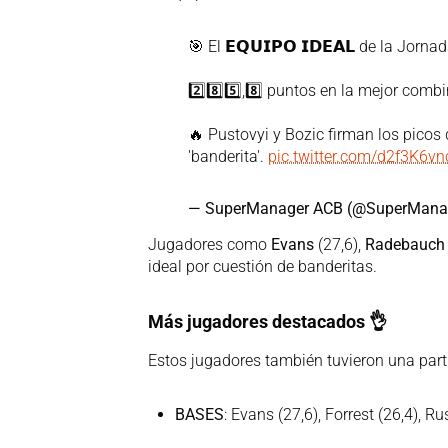
🎯 El 𝗘𝗤𝗨𝗜𝗣𝗢 𝗜𝗗𝗘𝗔𝗟 de la Jorna
2️⃣8️⃣5️⃣,8️⃣ puntos en la mejor comb
🔥 Pustovyi y Bozic firman los pico
'banderita'.
pic.twitter.com/d2f3K6vn
— SuperManager ACB (@SuperMan
Jugadores como
Evans
(27,6),
Radebauch
ideal por cuestión de banderitas.
Más jugadores destacados
👌
Estos jugadores también tuvieron una part
BASES
: Evans (27,6), Forrest (26,4), Ru