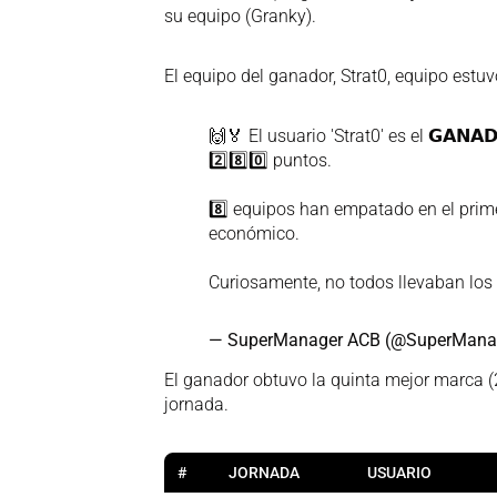
su equipo (Granky).
El equipo del ganador, Strat0, equipo estu
🙌🏅 El usuario 'Strat0' es el 𝗚𝗔𝗡𝗔
2️⃣8️⃣0️⃣ puntos.
8️⃣ equipos han empatado en el primer
económico.
Curiosamente, no todos llevaban lo
— SuperManager ACB (@SuperMan
El ganador obtuvo la quinta mejor marca 
jornada.
#
JORNADA
USUARIO