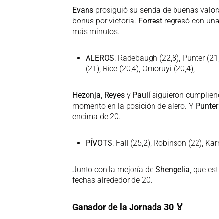
Evans
prosiguió su senda de buenas valor
bonus por victoria.
Forrest
regresó con una
más minutos.
ALEROS
: Radebaugh (22,8), Punter (21,
(21), Rice (20,4), Omoruyi (20,4),
Hezonja
,
Reyes
y
Paulí
siguieron cumpliend
momento en la posición de alero. Y
Punter
encima de 20.
PÍVOTS
: Fall (25,2), Robinson (22), Ka
Junto con la mejoría de
Shengelia
, que es
fechas alrededor de 20.
Ganador de la Jornada 30
🏅