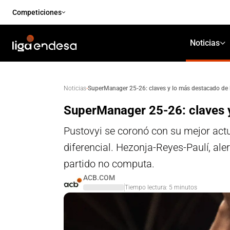
Competiciones
Noticias
·
SuperManager 25-26: claves y lo más destacado de 
Noticias
SuperManager 25-26: claves y
Pustovyi se coronó con su mejor act
diferencial. Hezonja-Reyes-Paulí, al
partido no computa.
ACB.COM
Tiempo lectura:
5
minutos