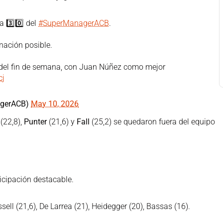
da 3️⃣0️⃣ del
#SuperManagerACB
.
inación posible.
s del fin de semana, con Juan Núñez como mejor
cj
agerACB)
May 10, 2026
(22,8),
Punter
(21,6) y
Fall
(25,2) se quedaron fuera del equipo
icipación destacable.
ssell (21,6), De Larrea (21), Heidegger (20), Bassas (16).