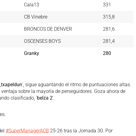
Cala13
331
CB Vinebre
315,8
BRONCOS DE DENVER
281,6
OSCENSES BOYS
281,4
Granky
280
_txapeldun
', sigue aguantando el ritmo de puntuaciones altas.
 ventaja sobre la mayoría de perseguidores. Goza ahora de
ndo clasificado, '
belza 2
'.
es.
 del
#SuperManagerACB
25-26 tras la Jornada 30. Por