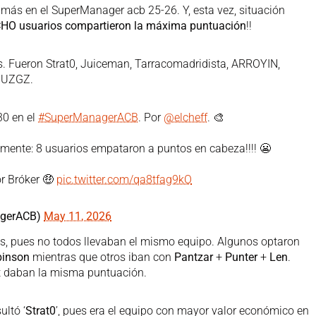
más en el SuperManager acb 25-26. Y, esta vez, situación
CHO usuarios compartieron la máxima puntuación
!!
 Fueron Strat0, Juiceman, Tarracomadridista, ARROYIN,
HUZGZ.
30 en el
#SuperManagerACB
. Por
@elcheff
. 🎨
ente: 8 usuarios empataron a puntos en cabeza!!!! 😬
or Bróker 🤑
pic.twitter.com/qa8tfag9kO
agerACB)
May 11, 2026
s, pues no todos llevaban el mismo equipo. Algunos optaron
binson
mientras que otros iban con
Pantzar
+
Punter
+
Len
.
t daban la misma puntuación.
ultó ‘
Strat0
’, pues era el equipo con mayor valor económico en