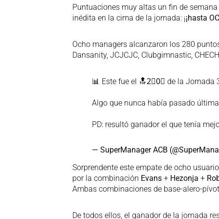
Puntuaciones muy altas un fin de semana 
inédita en la cima de la jornada: ¡
¡hasta O
Ocho managers alcanzaron los 280 puntos.
Dansanity, JCJCJC, Clubgimnastic, CHEC
📊 Este fue el 🔝2⃣0⃣ de la Jornada 
Algo que nunca había pasado últimam
PD: resultó ganador el que tenía mej
— SuperManager ACB (@SuperMan
Sorprendente este empate de ocho usuario
por la combinación
Evans
+
Hezonja
+
Ro
Ambas combinaciones de base-alero-pívo
De todos ellos, el ganador de la jornada res