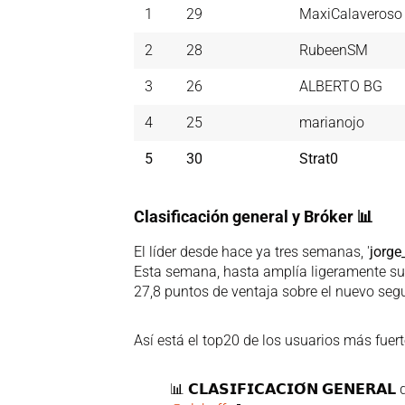
1
29
MaxiCalaveroso
2
28
RubeenSM
3
26
ALBERTO BG
4
25
marianojo
5
30
Strat0
Clasificación general y Bróker
📊
El líder desde hace ya tres semanas, '
jorge
Esta semana, hasta amplía ligeramente su
27,8 puntos de ventaja sobre el nuevo segu
Así está el top20 de los usuarios más fuert
📊 𝗖𝗟𝗔𝗦𝗜𝗙𝗜𝗖𝗔𝗖𝗜𝗢́𝗡 𝗚𝗘𝗡𝗘𝗥𝗔𝗟