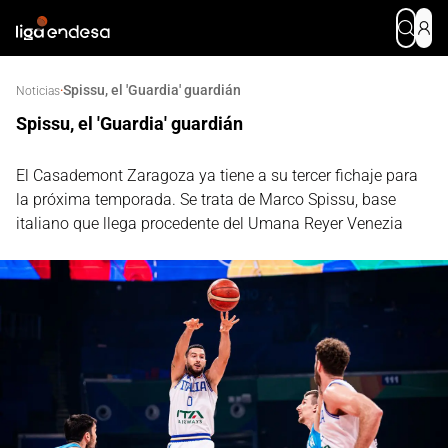
Spissu, el 'Guardia' guardián
·
Noticias
Spissu, el 'Guardia' guardián
El Casademont Zaragoza ya tiene a su tercer fichaje para
la próxima temporada. Se trata de Marco Spissu, base
italiano que llega procedente del Umana Reyer Venezia