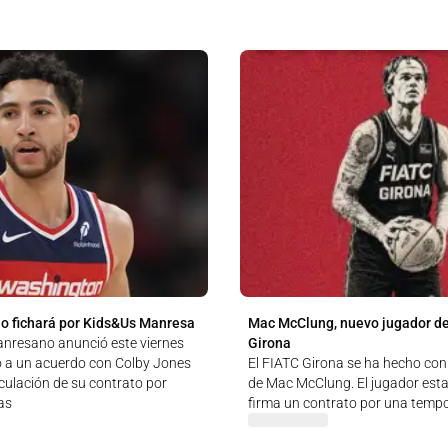
o fichará por Kids&Us Manresa
Mac McClung, nuevo jugador de
anresano anunció este viernes
Girona
o a un acuerdo con Colby Jones
El FIATC Girona se ha hecho con 
culación de su contrato por
de Mac McClung. El jugador est
as
firma un contrato por una temp