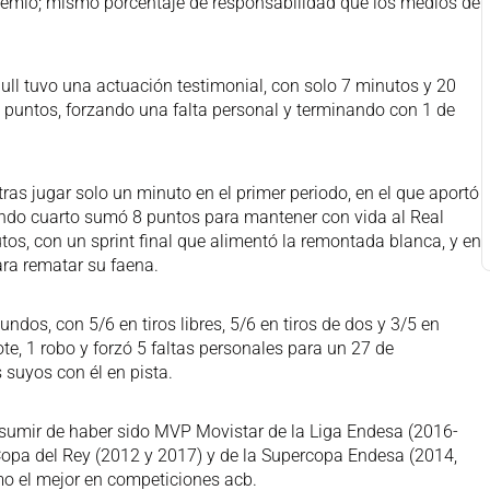
 premio; mismo porcentaje de responsabilidad que los medios de
Llull tuvo una actuación testimonial, con solo 7 minutos y 20
2 puntos, forzando una falta personal y terminando con 1 de
, tras jugar solo un minuto en el primer periodo, en el que aportó
undo cuarto sumó 8 puntos para mantener con vida al Real
tos, con un sprint final que alimentó la remontada blanca, y en
ara rematar su faena.
ndos, con 5/6 en tiros libres, 5/6 en tiros de dos y 3/5 en
te, 1 robo y forzó 5 faltas personales para un 27 de
 suyos con él en pista.
esumir de haber sido MVP Movistar de la Liga Endesa (2016-
a Copa del Rey (2012 y 2017) y de la Supercopa Endesa (2014,
o el mejor en competiciones acb.