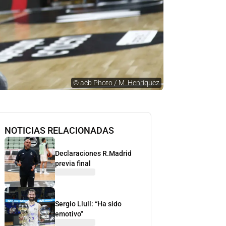
©
acb Photo / M. Henríquez
NOTICIAS RELACIONADAS
Declaraciones R.Madrid
previa final
Sergio Llull: “Ha sido
emotivo"