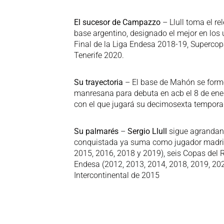
El sucesor de Campazzo
– Llull toma el r
base argentino, designado el mejor en los ú
Final de la Liga Endesa 2018-19, Superco
Tenerife 2020.
Su trayectoria
– El base de Mahón se formó
manresana para debuta en acb el 8 de ene
con el que jugará su decimosexta tempora
Su palmarés
–
Sergio Llull
sigue agrandand
conquistada ya suma como jugador madridis
2015, 2016, 2018 y 2019), seis Copas del 
Endesa (2012, 2013, 2014, 2018, 2019, 202
Intercontinental de 2015