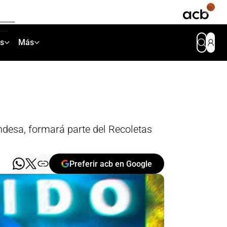
as
Más
Endesa, formará parte del Recoletas
Preferir acb en Google