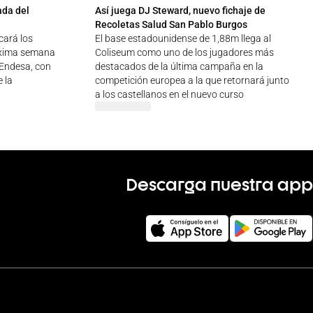
ada del
Así juega DJ Steward, nuevo fichaje de
Recoletas Salud San Pablo Burgos
cará los
El base estadounidense de 1,88m llega al
óxima semana
Coliseum como uno de los jugadores más
a Endesa, con
destacados de la última campaña en la
 la
competición europea a la que retornará junto
a los castellanos en el nuevo curso
Descarga nuestra app