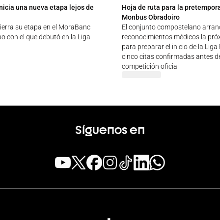
nicia una nueva etapa lejos de
Hoja de ruta para la pretempor
Monbus Obradoiro
ierra su etapa en el MoraBanc
El conjunto compostelano arran
o con el que debutó en la Liga
reconocimientos médicos la pr
para preparar el inicio de la Lig
cinco citas confirmadas antes de
competición oficial
Síguenos en