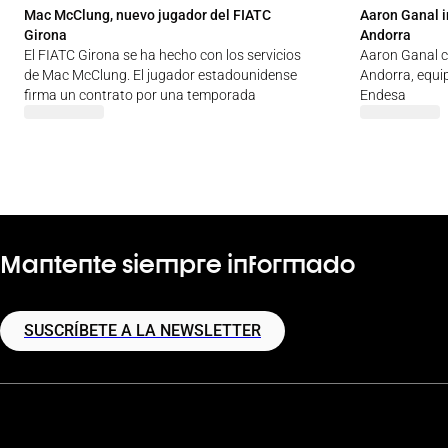
Mac McClung, nuevo jugador del FIATC
Aaron Ganal i
Girona
Andorra
El FIATC Girona se ha hecho con los servicios
Aaron Ganal c
de Mac McClung. El jugador estadounidense
Andorra, equip
firma un contrato por una temporada
Endesa
Mantente siempre informado
SUSCRÍBETE A LA NEWSLETTER