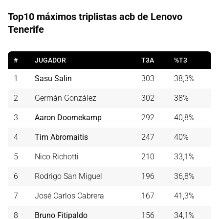
Top10 máximos triplistas acb de Lenovo
Tenerife
#
JUGADOR
T3A
%T3
1
Sasu Salin
303
38,3%
2
Germán González
302
38%
3
Aaron Doornekamp
292
40,8%
4
Tim Abromaitis
247
40%
5
Nico Richotti
210
33,1%
6
Rodrigo San Miguel
196
36,8%
7
José Carlos Cabrera
167
41,3%
8
Bruno Fitipaldo
156
34,1%