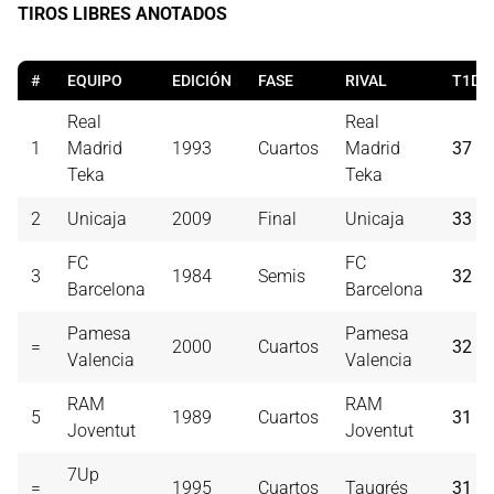
TIROS LIBRES ANOTADOS
#
EQUIPO
EDICIÓN
FASE
RIVAL
T1D
Real
Real
1
Madrid
1993
Cuartos
Madrid
37
Teka
Teka
2
Unicaja
2009
Final
Unicaja
33
FC
FC
3
1984
Semis
32
Barcelona
Barcelona
Pamesa
Pamesa
=
2000
Cuartos
32
Valencia
Valencia
RAM
RAM
5
1989
Cuartos
31
Joventut
Joventut
7Up
=
1995
Cuartos
Taugrés
31