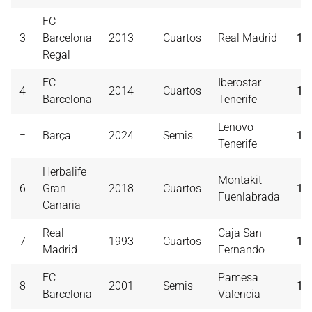
FC
3
Barcelona
2013
Cuartos
Real Madrid
13
Regal
FC
Iberostar
4
2014
Cuartos
13
Barcelona
Tenerife
Lenovo
=
Barça
2024
Semis
13
Tenerife
Herbalife
Montakit
6
Gran
2018
Cuartos
13
Fuenlabrada
Canaria
Real
Caja San
7
1993
Cuartos
13
Madrid
Fernando
FC
Pamesa
8
2001
Semis
12
Barcelona
Valencia