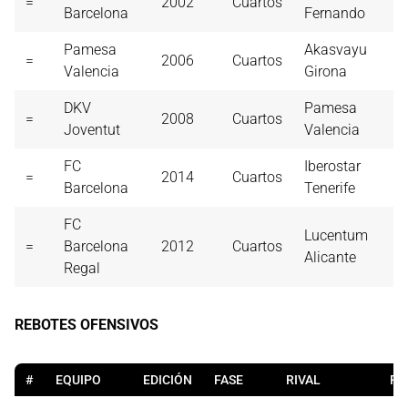
=
2002
Cuartos
Barcelona
Fernando
Pamesa
Akasvayu
=
2006
Cuartos
Valencia
Girona
DKV
Pamesa
=
2008
Cuartos
Joventut
Valencia
FC
Iberostar
=
2014
Cuartos
Barcelona
Tenerife
FC
Lucentum
=
Barcelona
2012
Cuartos
Alicante
Regal
REBOTES OFENSIVOS
#
EQUIPO
EDICIÓN
FASE
RIVAL
RO