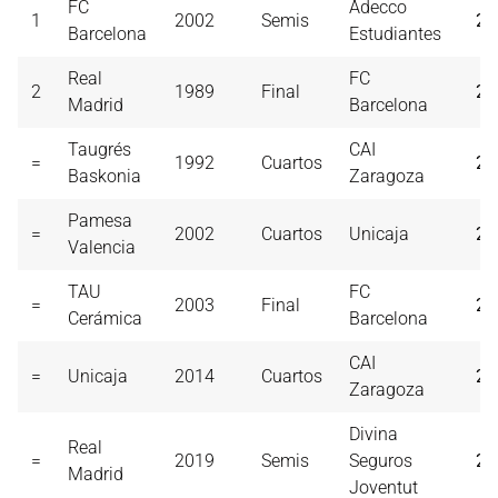
FC
Adecco
1
2002
Semis
22
Barcelona
Estudiantes
Real
FC
2
1989
Final
21
Madrid
Barcelona
Taugrés
CAI
=
1992
Cuartos
21
Baskonia
Zaragoza
Pamesa
=
2002
Cuartos
Unicaja
21
Valencia
TAU
FC
=
2003
Final
21
Cerámica
Barcelona
CAI
=
Unicaja
2014
Cuartos
21
Zaragoza
Divina
Real
=
2019
Semis
Seguros
21
Madrid
Joventut