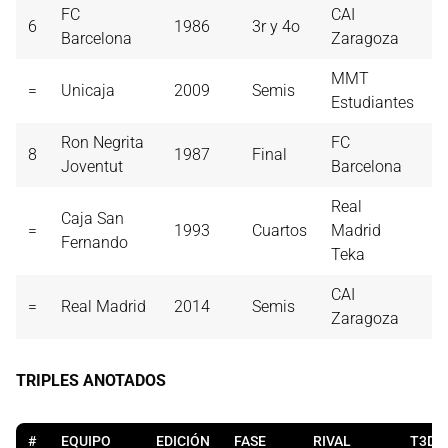
FC
CAI
6
1986
3r y 4o
1
Barcelona
Zaragoza
MMT
=
Unicaja
2009
Semis
1
Estudiantes
Ron Negrita
FC
8
1987
Final
1
Joventut
Barcelona
Real
Caja San
=
1993
Cuartos
Madrid
1
Fernando
Teka
CAI
=
Real Madrid
2014
Semis
1
Zaragoza
TRIPLES ANOTADOS
#
EQUIPO
EDICIÓN
FASE
RIVAL
T3D