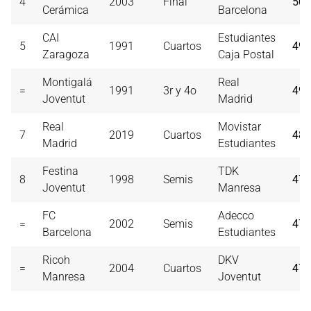
4
2003
Final
50
Cerámica
Barcelona
CAI
Estudiantes
5
1991
Cuartos
49
Zaragoza
Caja Postal
Montigalá
Real
=
1991
3r y 4o
49
Joventut
Madrid
Real
Movistar
7
2019
Cuartos
48
Madrid
Estudiantes
Festina
TDK
8
1998
Semis
47
Joventut
Manresa
FC
Adecco
=
2002
Semis
47
Barcelona
Estudiantes
Ricoh
DKV
=
2004
Cuartos
47
Manresa
Joventut