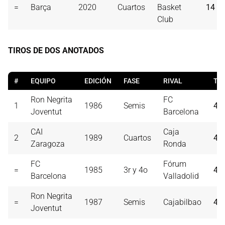
=
Barça
2020
Cuartos
Basket
14
Club
TIROS DE DOS ANOTADOS
#
EQUIPO
EDICIÓN
FASE
RIVAL
T2
Ron Negrita
FC
1
1986
Semis
44
Joventut
Barcelona
CAI
Caja
2
1989
Cuartos
42
Zaragoza
Ronda
FC
Fórum
=
1985
3r y 4o
42
Barcelona
Valladolid
Ron Negrita
=
1987
Semis
Cajabilbao
42
Joventut