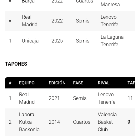
=
Barça
2022
Cuartos
2
Manresa
Real
Lenovo
=
2022
Semis
2
Madrid
Tenerife
La Laguna
1
Unicaja
2025
Semis
2
Tenerife
TAPONES
#
EQUIPO
EDICIÓN
FASE
RIVAL
TAP
Real
Lenovo
1
2021
Semis
11
Madrid
Tenerife
Laboral
Valencia
2
Kutxa
2014
Cuartos
Basket
9
Baskonia
Club