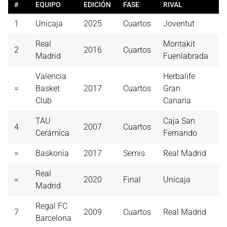
#
EQUIPO
EDICIÓN
FASE
RIVAL
A
1
Unicaja
2025
Cuartos
Joventut
2
Real
Montakit
2
2016
Cuartos
2
Madrid
Fuenlabrada
Valencia
Herbalife
=
Basket
2017
Cuartos
Gran
2
Club
Canaria
TAU
Caja San
4
2007
Cuartos
2
Cerámica
Fernando
=
Baskonia
2017
Semis
Real Madrid
2
Real
=
2020
Final
Unicaja
2
Madrid
Regal FC
7
2009
Cuartos
Real Madrid
2
Barcelona