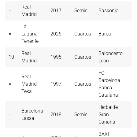
Real
=
2017
Semis
Baskonia
2
Madrid
La
=
Laguna
2025
Cuartos
Barça
2
Tenerife
Real
Baloncesto
10
1995
Cuartos
2
Madrid
León
FC
Real
Barcelona
=
Madrid
1997
Cuartos
2
Banca
Teka
Catalana
Herbalife
Barcelona
=
2018
Semis
Gran
2
Lassa
Canaria
BAXI