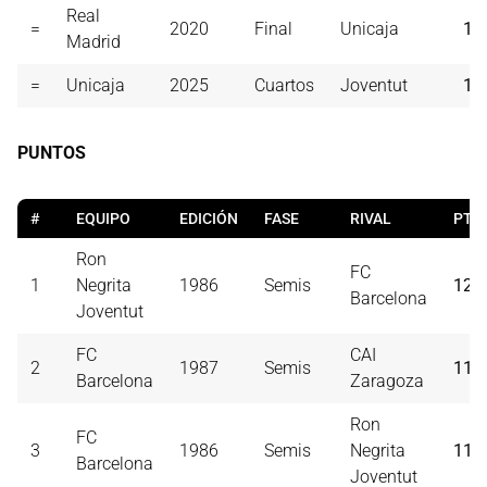
Real
=
2020
Final
Unicaja
12
Madrid
=
Unicaja
2025
Cuartos
Joventut
12
PUNTOS
#
EQUIPO
EDICIÓN
FASE
RIVAL
PT
Ron
FC
1
Negrita
1986
Semis
120
Barcelona
Joventut
FC
CAI
2
1987
Semis
117
Barcelona
Zaragoza
Ron
FC
3
1986
Semis
Negrita
115
Barcelona
Joventut