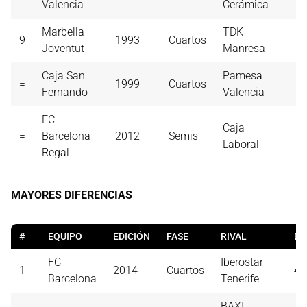
Valencia
Cerámica
Marbella
TDK
9
1993
Cuartos
5
Joventut
Manresa
Caja San
Pamesa
=
1999
Cuartos
5
Fernando
Valencia
FC
Caja
=
Barcelona
2012
Semis
5
Laboral
Regal
MAYORES DIFERENCIAS
#
EQUIPO
EDICIÓN
FASE
RIVAL
DI
FC
Iberostar
1
2014
Cuartos
42
Barcelona
Tenerife
BAXI