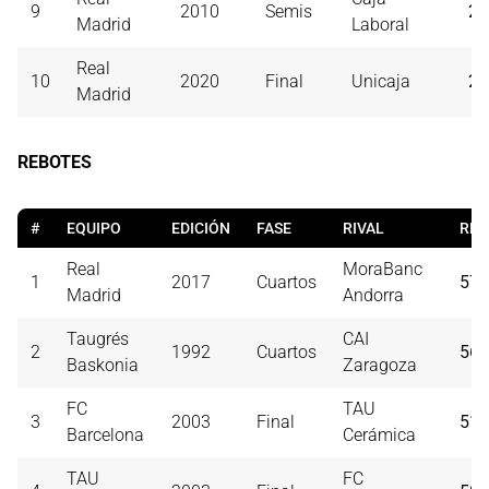
9
2010
Semis
28
Madrid
Laboral
Real
10
2020
Final
Unicaja
27
Madrid
REBOTES
#
EQUIPO
EDICIÓN
FASE
RIVAL
REB
Real
MoraBanc
1
2017
Cuartos
57
Madrid
Andorra
Taugrés
CAI
2
1992
Cuartos
56
Baskonia
Zaragoza
FC
TAU
3
2003
Final
51
Barcelona
Cerámica
TAU
FC