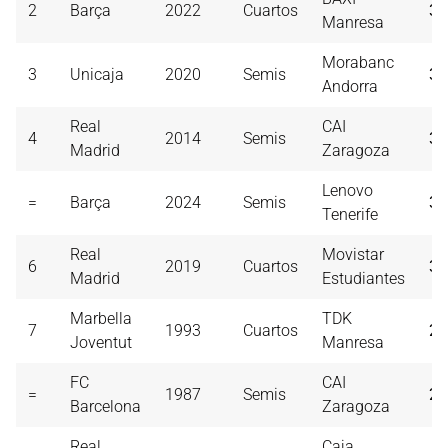
2
Barça
2022
Cuartos
37
Manresa
Morabanc
3
Unicaja
2020
Semis
33
Andorra
Real
CAI
4
2014
Semis
32
Madrid
Zaragoza
Lenovo
=
Barça
2024
Semis
32
Tenerife
Real
Movistar
6
2019
Cuartos
31
Madrid
Estudiantes
Marbella
TDK
7
1993
Cuartos
29
Joventut
Manresa
FC
CAI
=
1987
Semis
29
Barcelona
Zaragoza
Real
Caja