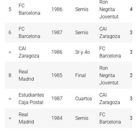
Ron
FC
5
1986
Semis
Negrita
41
Barcelona
Joventut
FC
CAI
6
1987
Semis
39
Barcelona
Zaragoza
CAI
FC
=
1986
3r y 4o
39
Zaragoza
Barcelona
Ron
Real
8
1985
Final
Negrita
38
Madrid
Joventut
Estudiantes
CAI
=
1987
Cuartos
38
Caja Postal
Zaragoza
Real
FC
=
1984
Semis
38
Madrid
Barcelona