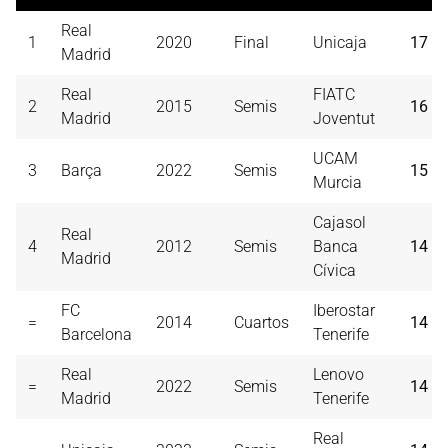
Real
1
2020
Final
Unicaja
17
Madrid
Real
FIATC
2
2015
Semis
16
Madrid
Joventut
UCAM
3
Barça
2022
Semis
15
Murcia
Cajasol
Real
4
2012
Semis
Banca
14
Madrid
Cívica
FC
Iberostar
=
2014
Cuartos
14
Barcelona
Tenerife
Real
Lenovo
=
2022
Semis
14
Madrid
Tenerife
Real