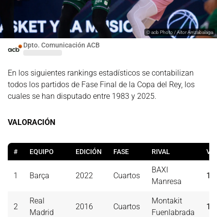
©
acb Photo / Aitor Arrizabalaga
Dpto. Comunicación ACB
En los siguientes rankings estadísticos se contabilizan
todos los partidos de Fase Final de la Copa del Rey, los
cuales se han disputado entre 1983 y 2025.
VALORACIÓN
#
EQUIPO
EDICIÓN
FASE
RIVAL
VA
BAXI
1
Barça
2022
Cuartos
14
Manresa
Real
Montakit
2
2016
Cuartos
13
Madrid
Fuenlabrada