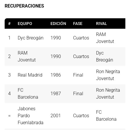
RECUPERACIONES
#
EQUIPO
EDICIÓN
FASE
RIVAL
R
RAM
1
Dyc Breogán
1990
Cuartos
2
Joventut
RAM
Dyc
2
1990
Cuartos
2
Joventut
Breogán
Ron Negrita
3
Real Madrid
1986
Final
2
Joventut
FC
Ron Negrita
4
1987
Final
1
Barcelona
Joventut
Jabones
FC
=
Pardo
2001
Cuartos
1
Barcelona
Fuenlabrada