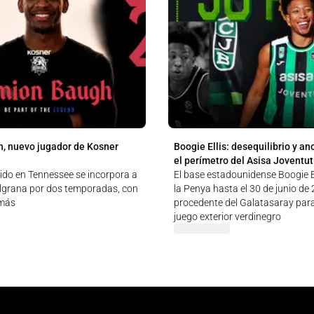
, nuevo jugador de Kosner
Boogie Ellis: desequilibrio y an
el perímetro del Asisa Joventut
cido en Tennessee se incorpora a
El base estadounidense Boogie El
ulgrana por dos temporadas, con
la Penya hasta el 30 de junio de
 más
procedente del Galatasaray para
juego exterior verdinegro