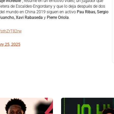
je increíble"
, resume en un emotivo vídeo, un jugador que
letera de Escaldes-Engordany y que lo deja después de dos
del mundo en China 2019 siguen en activo
Pau Ribas, Sergio
Juancho, Xavi Rabaseda
y
Pierre Oriola
.
m/sthZrT82rw
ry 25, 2025