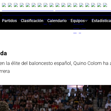
Partidos
Clasificación
Calendario
Equipos
Estadístic
ada
n la élite del baloncesto español, Quino Colom ha 
rrera