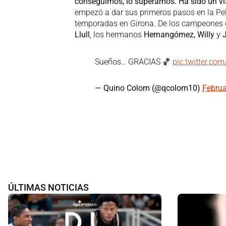
conseguimos, lo superamos. Ha sido un via
empezó a dar sus primeros pasos en la Pe
temporadas en Girona. De los campeones 
Llull
, los hermanos
Hernangómez, Willy
y
Sueños… GRACIAS 🏀
pic.twitter.co
— Quino Colom (@qcolom10)
Februa
ÚLTIMAS NOTICIAS