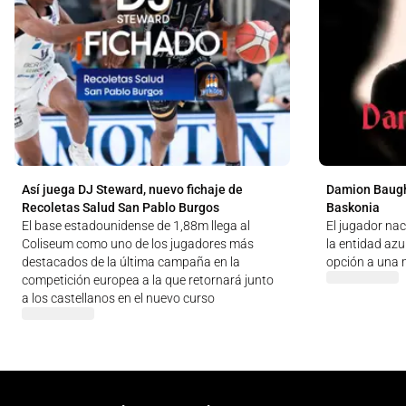
Así juega DJ Steward, nuevo fichaje de
Damion Baugh
Recoletas Salud San Pablo Burgos
Baskonia
El base estadounidense de 1,88m llega al
El jugador na
Coliseum como uno de los jugadores más
la entidad az
destacados de la última campaña en la
opción a una
competición europea a la que retornará junto
a los castellanos en el nuevo curso