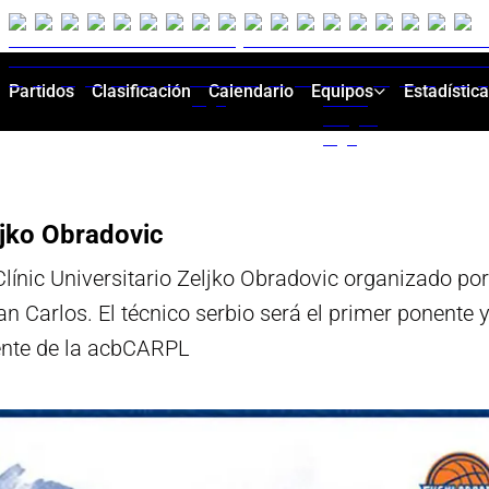
Partidos
Clasificación
Calendario
Equipos
Estadístic
ljko Obradovic
 I Clínic Universitario Zeljko Obradovic organizado p
n Carlos. El técnico serbio será el primer ponente
dente de la acbCARPL