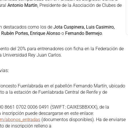
ural
Antonio Martín
, Presidente de la Asociación de Clubes de
an destacados como los de
Jota Cuspinera, Luis Casimiro,
 Rubén Portes, Enrique Alonso
o
Fernando Bermejo
.
uento del 20% para entrenadores con ficha en la Federación de
a Universidad Rey Juan Carlos.
vías:
aloncesto Fuenlabrada en el pabellón Fernando Martín, ubicado
unto a la estación de Fuenlabrada Central de Renfe y de
00 8661 0702 0006 0491 (SWIFT: CAIXESBBXXX), de la
inscripción puede descargarse en este enlace:
com/abonos_entradas
(documentos disponibles). Ha de enviarse
o de inscripción relleno a