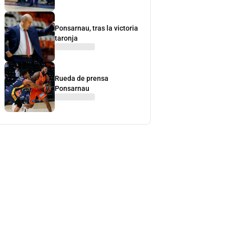
Ponsarnau, tras la victoria
taronja
Rueda de prensa
Ponsarnau