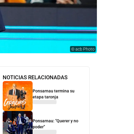
©
acb Photo
NOTICIAS RELACIONADAS
Ponsarnau termina su
etapa taronja
Ponsarnau: "Querer y no
poder"