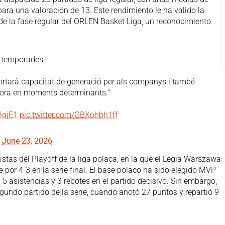
 para una valoración de 13. Este rendimiento le ha valido la
e la fase regular del ORLEN Basket Liga, un reconocimiento
s temporades
ortarà capacitat de generació per als companys i també
dora en moments determinants."
BqjE1
pic.twitter.com/GBXohbh1ff
)
June 23, 2026
stas del Playoff de la liga polaca, en la que el Legia Warszawa
or 4-3 en la serie final. El base polaco ha sido elegido MVP
 5 asistencias y 3 rebotes en el partido decisivo. Sin embargo,
gundo partido de la serie, cuando anotó 27 puntos y repartió 9