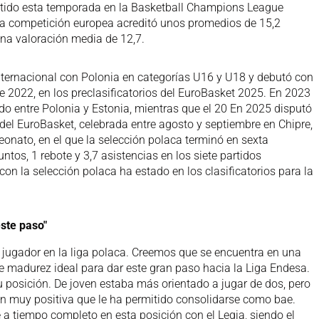
ido esta temporada en la Basketball Champions League
n la competición europea acreditó unos promedios de 15,2
 una valoración media de 12,7.
internacional con Polonia en categorías U16 y U18 y debutó con
e 2022, en los preclasificatorios del EuroBasket 2025. En 2023
do entre Polonia y Estonia, mientras que el 20 En 2025 disputó
l del EuroBasket, celebrada entre agosto y septiembre en Chipre,
eonato, en el que la selección polaca terminó en sexta
ntos, 1 rebote y 3,7 asistencias en los siete partidos
con la selección polaca ha estado en los clasificatorios para la
ste paso"
jugador en la liga polaca. Creemos que se encuentra en una
 madurez ideal para dar este gran paso hacia la Liga Endesa.
posición. De joven estaba más orientado a jugar de dos, pero
n muy positiva que le ha permitido consolidarse como bae.
 tiempo completo en esta posición con el Legia, siendo el