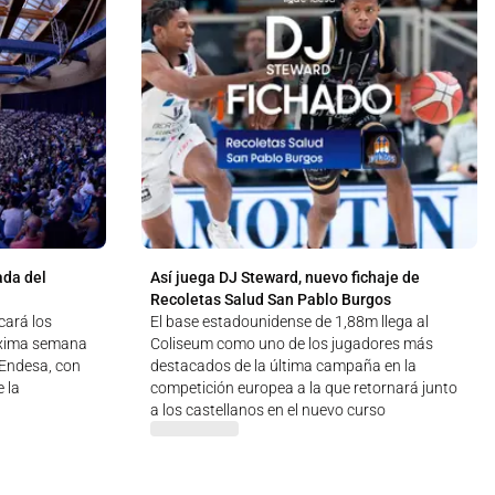
ada del
Así juega DJ Steward, nuevo fichaje de
Recoletas Salud San Pablo Burgos
cará los
El base estadounidense de 1,88m llega al
óxima semana
Coliseum como uno de los jugadores más
a Endesa, con
destacados de la última campaña en la
 la
competición europea a la que retornará junto
a los castellanos en el nuevo curso