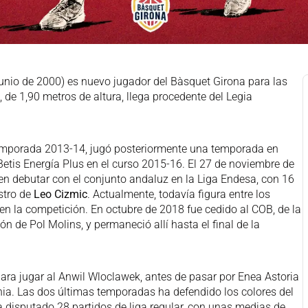
junio de 2000) es nuevo jugador del Bàsquet Girona para las
de 1,90 metros de altura, llega procedente del Legia
mporada 2013-14, jugó posteriormente una temporada en
Betis Energía Plus en el curso 2015-16. El 27 de noviembre de
en debutar con el conjunto andaluz en la Liga Endesa, con 16
stro de
Leo Cizmic
. Actualmente, todavía figura entre los
 la competición. En octubre de 2018 fue cedido al COB, de la
ón de Pol Molins, y permaneció allí hasta el final de la
ra jugar al Anwil Wloclawek, antes de pasar por Enea Astoria
ia. Las dos últimas temporadas ha defendido los colores del
disputado 28 partidos de liga regular, con unas medias de