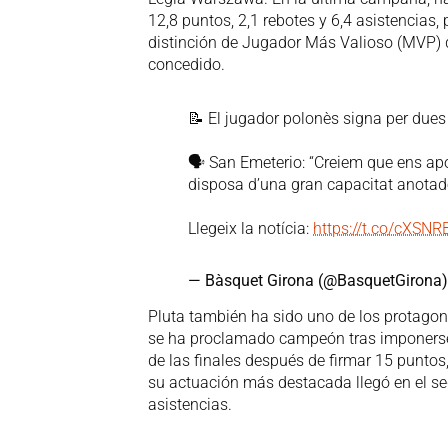
12,8 puntos, 2,1 rebotes y 6,4 asistencias,
distinción de Jugador Más Valioso (MVP) d
concedido.
📝 El jugador polonès signa per due
🗣️ San Emeterio: “Creiem que ens ap
disposa d’una gran capacitat anota
Llegeix la notícia:
https://t.co/cXSNR
— Bàsquet Girona (@BasquetGirona
Pluta también ha sido uno de los protagoni
se ha proclamado campeón tras imponerse p
de las finales después de firmar 15 puntos,
su actuación más destacada llegó en el se
asistencias.