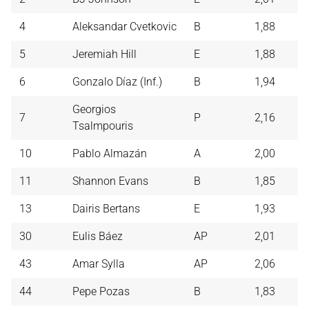
4
Aleksandar Cvetkovic
B
1,88
5
Jeremiah Hill
E
1,88
6
Gonzalo Díaz (Inf.)
B
1,94
Georgios
7
P
2,16
Tsalmpouris
10
Pablo Almazán
A
2,00
11
Shannon Evans
B
1,85
13
Dairis Bertans
E
1,93
30
Eulis Báez
AP
2,01
43
Amar Sylla
AP
2,06
44
Pepe Pozas
B
1,83