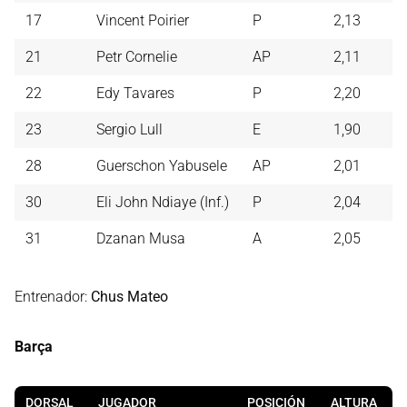
17
Vincent Poirier
P
2,13
21
Petr Cornelie
AP
2,11
22
Edy Tavares
P
2,20
23
Sergio Lull
E
1,90
28
Guerschon Yabusele
AP
2,01
30
Eli John Ndiaye (Inf.)
P
2,04
31
Dzanan Musa
A
2,05
Entrenador:
Chus Mateo
Barça
DORSAL
JUGADOR
POSICIÓN
ALTURA