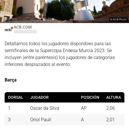
©
ACB Photo
ACB.COM
Detallamos todos los jugadores disponibles para las
semifinales de la Supercopa Endesa Murcia 2023. Se
incluyen (entre paréntesis) los jugadores de categorías
inferiores desplazados al evento.
Barça
DORSAL
JUGADOR
POSICIÓN
ALTURA
1
Oscar da Silva
AP
2,06
3
Oriol Paulí
A
2,01