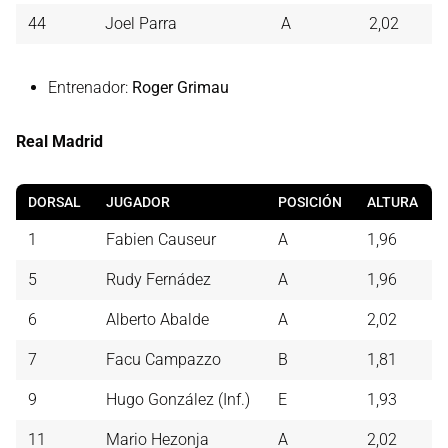
44
Joel Parra
A
2,02
Entrenador:
Roger Grimau
Real Madrid
DORSAL
JUGADOR
POSICIÓN
ALTURA
1
Fabien Causeur
A
1,96
5
Rudy Fernádez
A
1,96
6
Alberto Abalde
A
2,02
7
Facu Campazzo
B
1,81
9
Hugo González (Inf.)
E
1,93
11
Mario Hezonja
A
2,02