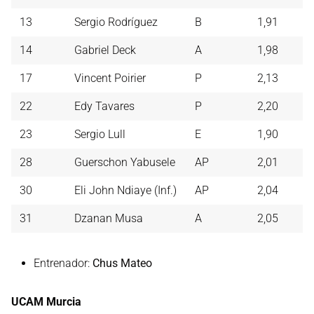
13
Sergio Rodríguez
B
1,91
14
Gabriel Deck
A
1,98
17
Vincent Poirier
P
2,13
22
Edy Tavares
P
2,20
23
Sergio Lull
E
1,90
28
Guerschon Yabusele
AP
2,01
30
Eli John Ndiaye (Inf.)
AP
2,04
31
Dzanan Musa
A
2,05
Entrenador:
Chus Mateo
UCAM Murcia