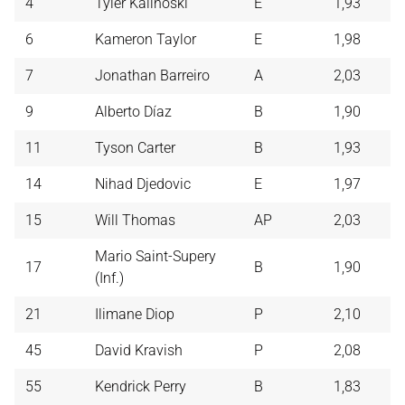
4
Tyler Kalinoski
E
1,93
6
Kameron Taylor
E
1,98
7
Jonathan Barreiro
A
2,03
9
Alberto Díaz
B
1,90
11
Tyson Carter
B
1,93
14
Nihad Djedovic
E
1,97
15
Will Thomas
AP
2,03
Mario Saint-Supery
17
B
1,90
(Inf.)
21
Ilimane Diop
P
2,10
45
David Kravish
P
2,08
55
Kendrick Perry
B
1,83