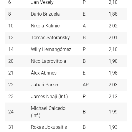
6
Jan Vesely
P
2,10
8
Darío Brizuela
E
1,88
10
Nikola Kalinic
A
2,02
13
Tomas Satoransky
B
2,01
14
Willy Hernangómez
P
2,10
20
Nico Laprovittola
B
1,90
21
Álex Abrines
E
1,98
22
Jabari Parker
AP
2,03
23
James Nnaji (Inf.)
P
2,12
Michael Caicedo
24
B
1,99
(Inf.)
31
Rokas Jokubaitis
B
1,93