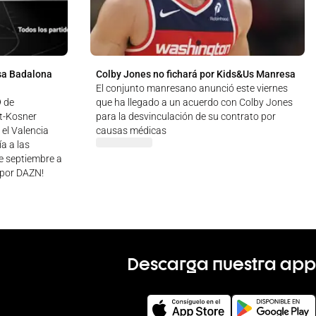
sa Badalona
Colby Jones no fichará por Kids&Us Manresa
El conjunto manresano anunció este viernes
9 de
que ha llegado a un acuerdo con Colby Jones
ut-Kosner
para la desvinculación de su contrato por
 el Valencia
causas médicas
a a las
de septiembre a
 ¡por DAZN!
Descarga nuestra app