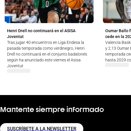
Henri Drell no continuará en el ASISA
Oumar Ballo f
Joventut
cede en la 20
Tras jugar 40 encuentros en Liga Endesa la
Valencia Baske
pasada temporada como verdinegro, Henri
y 2,13 Oumar B
Drell no continuará en el conjunto badalonés
temporada ced
según ha anunciado este viernes el Asisa
hasta 2029 co
Joventut
Mantente siempre informado
SUSCRÍBETE A LA NEWSLETTER