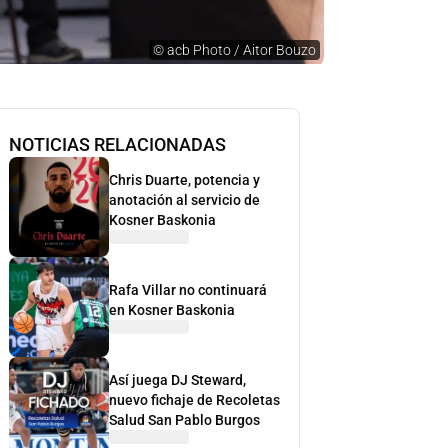
©
acb Photo / Aitor Bouzo
NOTICIAS RELACIONADAS
Chris Duarte, potencia y
anotación al servicio de
Kosner Baskonia
Rafa Villar no continuará
en Kosner Baskonia
Así juega DJ Steward,
nuevo fichaje de Recoletas
Salud San Pablo Burgos