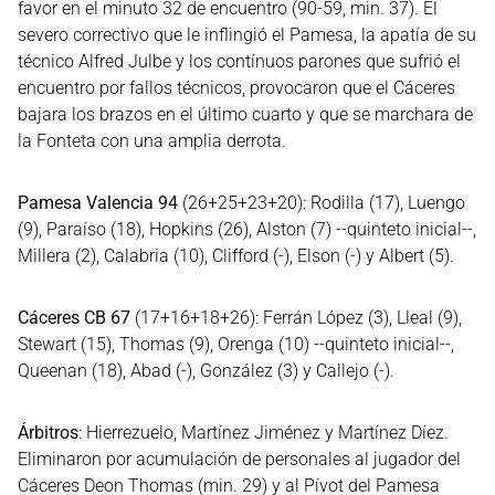
favor en el minuto 32 de encuentro (90-59, min. 37). El
severo correctivo que le inflingió el Pamesa, la apatía de su
técnico Alfred Julbe y los contínuos parones que sufrió el
encuentro por fallos técnicos, provocaron que el Cáceres
bajara los brazos en el último cuarto y que se marchara de
la Fonteta con una amplia derrota.
Pamesa Valencia 94
(26+25+23+20): Rodilla (17), Luengo
(9), Paraíso (18), Hopkins (26), Alston (7) --quinteto inicial--,
Millera (2), Calabria (10), Clifford (-), Elson (-) y Albert (5).
Cáceres CB 67
(17+16+18+26): Ferrán López (3), Lleal (9),
Stewart (15), Thomas (9), Orenga (10) --quinteto inicial--,
Queenan (18), Abad (-), González (3) y Callejo (-).
Árbitros
: Hierrezuelo, Martínez Jiménez y Martínez Díez.
Eliminaron por acumulación de personales al jugador del
Cáceres Deon Thomas (min. 29) y al Pívot del Pamesa