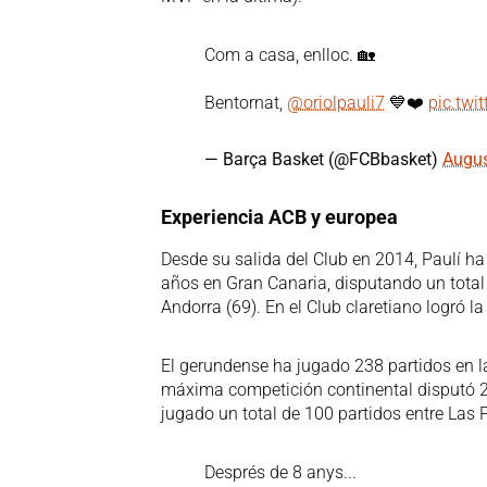
Com a casa, enlloc. 🏡
Bentornat,
@oriolpauli7
💙❤️
pic.tw
— Barça Basket (@FCBbasket)
Augus
Experiencia ACB y europea
Desde su salida del Club en 2014, Paulí h
años en Gran Canaria, disputando un total 
Andorra (69). En el Club claretiano logró l
El gerundense ha jugado 238 partidos en l
máxima competición continental disputó 29
jugado un total de 100 partidos entre Las
Després de 8 anys...