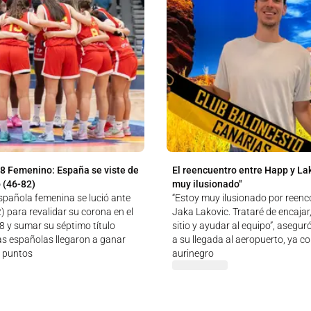
8 Femenino: España se viste de
El reencuentro entre Happ y Lak
 (46-82)
muy ilusionado"
spañola femenina se lució ante
“Estoy muy ilusionado por reen
) para revalidar su corona en el
Jaka Lakovic. Trataré de encajar
 y sumar su séptimo título
sitio y ayudar al equipo”, asegu
as españolas llegaron a ganar
a su llegada al aeropuerto, ya 
 puntos
aurinegro