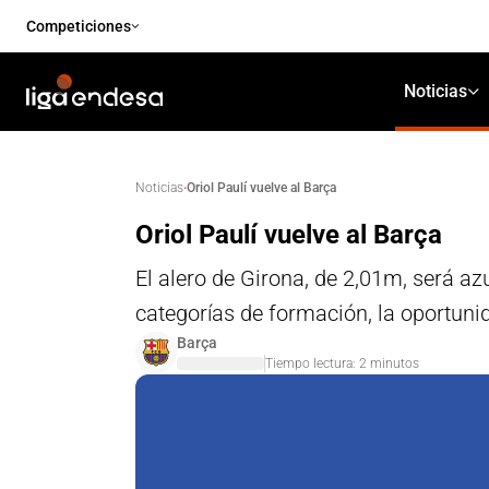
Competiciones
Noticias
·
Oriol Paulí vuelve al Barça
Noticias
Oriol Paulí vuelve al Barça
El alero de Girona, de 2,01m, será az
categorías de formación, la oportunid
Barça
Tiempo lectura:
2
minutos