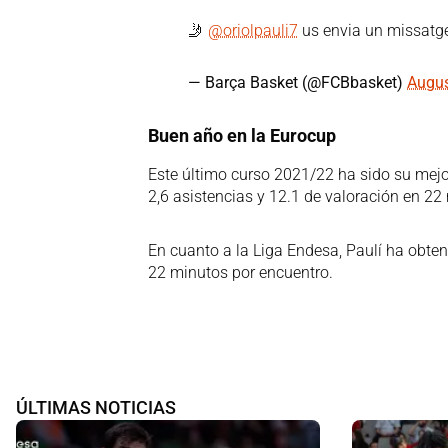
🤳
@oriolpauli7
us envia un missatge
— Barça Basket (@FCBbasket)
Augus
Buen año en la Eurocup
Este último curso 2021/22 ha sido su mejo
2,6 asistencias y 12.1 de valoración en 2
En cuanto a la Liga Endesa, Paulí ha obten
22 minutos por encuentro.
ÚLTIMAS NOTICIAS